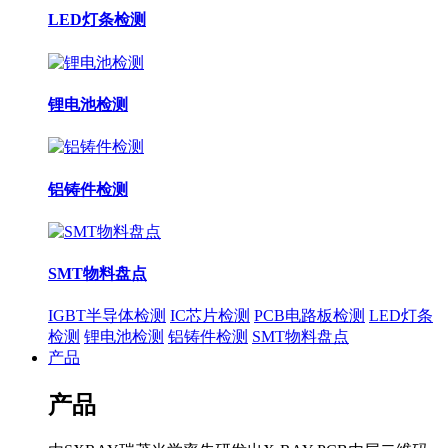
LED灯条检测
锂电池检测
铝铸件检测
SMT物料盘点
IGBT半导体检测
IC芯片检测
PCB电路板检测
LED灯条
检测
锂电池检测
铝铸件检测
SMT物料盘点
产品
产品