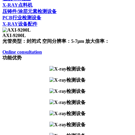
X-RAY点料机
压铸件/涂层元素检测设备
PCB行业检测设备
X-RAY设备配件
AXI-9200L
光管类型：封闭式
空间分辨率：5-7μm
放大倍率：
Online consultation
功能优势