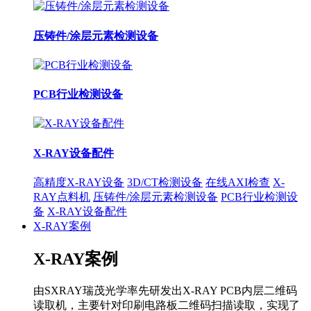
压铸件/涂层元素检测设备
PCB行业检测设备
X-RAY设备配件
高精度X-RAY设备
3D/CT检测设备
在线AXI检查
X-
RAY点料机
压铸件/涂层元素检测设备
PCB行业检测设
备
X-RAY设备配件
X-RAY案例
X-RAY案例
由SXRAY瑞茂光学率先研发出X-RAY PCB内层二维码
读取机，主要针对印刷电路板二维码扫描读取，实现了