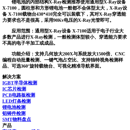
锂电池的内部结构X-Ray检测推荐使用通用型X-Ray设备
X-7100，圆柱形和方形锂电池一般都不会体型太大，X-Ray设
备 X-7100载物台430*410完全可以装载下，其对X-Ray穿透能
力要求也不是很高，采用90Kv电压的X-Ray光管即可。
应用范围：通用型X-Ray设备 X-7100适用于电子行业大
多数产品进行X-Ray检测，一般检测体型较小、穿透能力要求
不高的电子半加工或成品。
功能介绍：支持几何放大200X与系统放大1500倍、CNC
编程
自动批量检测、一键气泡占空比、支持独特视角检测样
品、可选
360°
旋转
载物台、可视化精准导航界面。
解决方案
IGBT半导体检测
IC芯片检测
PCB电路板检测
LED灯条检测
锂电池检测
铝铸件检测
SMT物料盘点
产品