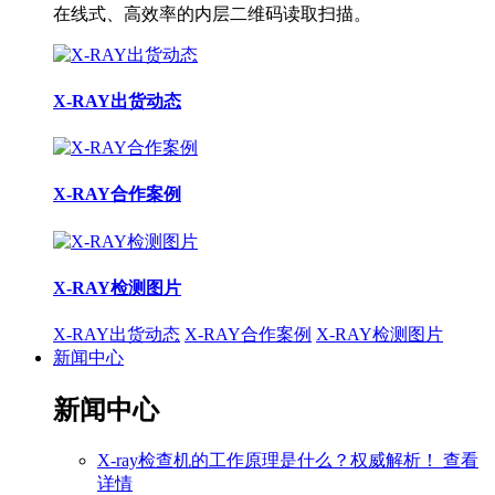
在线式、高效率的内层二维码读取扫描。
X-RAY出货动态
X-RAY合作案例
X-RAY检测图片
X-RAY出货动态
X-RAY合作案例
X-RAY检测图片
新闻中心
新闻中心
X-ray检查机的工作原理是什么？权威解析！
查看
详情