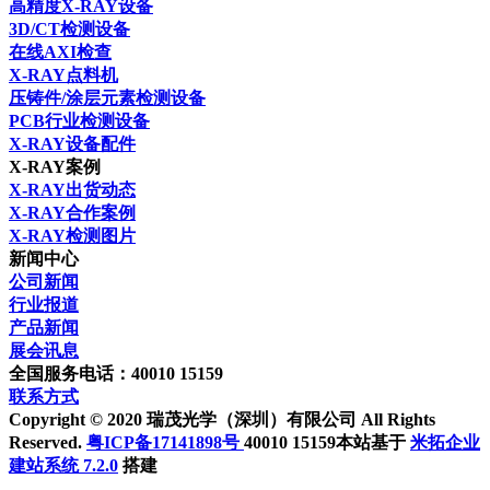
高精度X-RAY设备
3D/CT检测设备
在线AXI检查
X-RAY点料机
压铸件/涂层元素检测设备
PCB行业检测设备
X-RAY设备配件
X-RAY案例
X-RAY出货动态
X-RAY合作案例
X-RAY检测图片
新闻中心
公司新闻
行业报道
产品新闻
展会讯息
全国服务电话：40010 15159
联系方式
Copyright © 2020 瑞茂光学（深圳）有限公司 All Rights
Reserved.
粤ICP备17141898号
40010 15159本站基于
米拓企业
建站系统 7.2.0
搭建