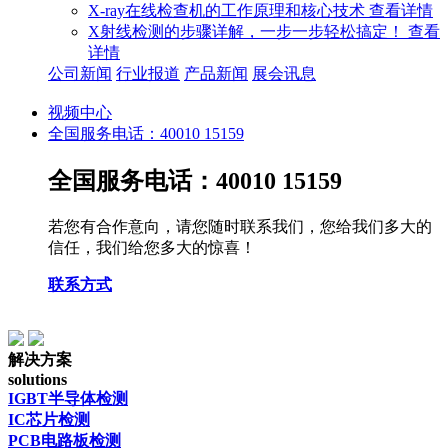
X-ray在线检查机的工作原理和核心技术
查看详情
X射线检测的步骤详解，一步一步轻松搞定！
查看
详情
公司新闻
行业报道
产品新闻
展会讯息
视频中心
全国服务电话：40010 15159
全国服务电话：40010 15159
若您有合作意向，请您随时联系我们，您给我们多大的
信任，我们给您多大的惊喜！
联系方式
解决方案
solutions
IGBT半导体检测
IC芯片检测
PCB电路板检测