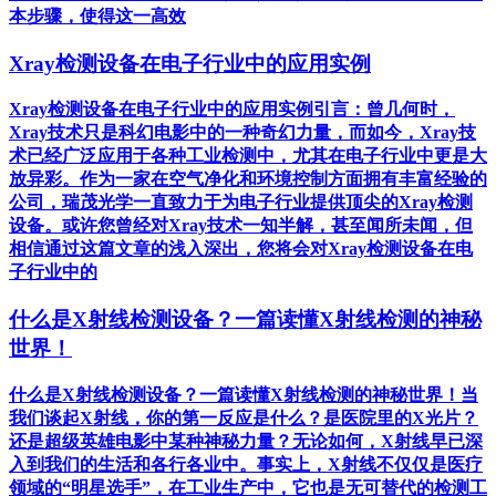
本步骤，使得这一高效
Xray检测设备在电子行业中的应用实例
Xray检测设备在电子行业中的应用实例引言：曾几何时，
Xray技术只是科幻电影中的一种奇幻力量，而如今，Xray技
术已经广泛应用于各种工业检测中，尤其在电子行业中更是大
放异彩。作为一家在空气净化和环境控制方面拥有丰富经验的
公司，瑞茂光学一直致力于为电子行业提供顶尖的Xray检测
设备。或许您曾经对Xray技术一知半解，甚至闻所未闻，但
相信通过这篇文章的浅入深出，您将会对Xray检测设备在电
子行业中的
什么是X射线检测设备？一篇读懂X射线检测的神秘
世界！
什么是X射线检测设备？一篇读懂X射线检测的神秘世界！当
我们谈起X射线，你的第一反应是什么？是医院里的X光片？
还是超级英雄电影中某种神秘力量？无论如何，X射线早已深
入到我们的生活和各行各业中。事实上，X射线不仅仅是医疗
领域的“明星选手”，在工业生产中，它也是无可替代的检测工