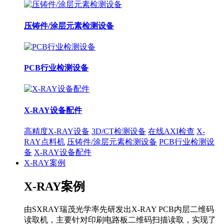
压铸件/涂层元素检测设备
PCB行业检测设备
X-RAY设备配件
高精度X-RAY设备
3D/CT检测设备
在线AXI检查
X-
RAY点料机
压铸件/涂层元素检测设备
PCB行业检测设
备
X-RAY设备配件
X-RAY案例
X-RAY案例
由SXRAY瑞茂光学率先研发出X-RAY PCB内层二维码
读取机，主要针对印刷电路板二维码扫描读取，实现了