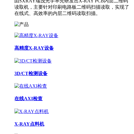
由SXRAY瑞茂光学率先研发出X-RAY PCB内层二维码
读取机，主要针对印刷电路板二维码扫描读取，实现了
在线式、高效率的内层二维码读取扫描。
高精度X-RAY设备
3D/CT检测设备
在线AXI检查
X-RAY点料机