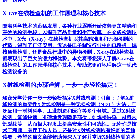
X-ray在线检查机的工作原理和核心技术
随着科学技术的迅猛发展，各种行业逐渐开始依赖更加精确和
高效的检测手段，以提升产品质量和生产效率。在众多检测技
术中，X光（X-ray）在线检查机以其高精准度和无损检测的
优势，得到了广泛应用。无论是电子制造行业中的电路板、焊
接质量检测，还是食品行业中的异物检测，X-ray在线检查机
都表现出了巨大的潜力和优势。本文将带您深入了解X-ray在
线检查机的工作原理和核心技术，帮助您更好地理解这一现代
检测设备的
X射线检测的步骤详解，一步一步轻松搞定！
瑞茂光学带你一步一步轻松搞定X射线检测！引言：了解X射
线检测的重要性X射线检测是一种无损检测（NDT）方法，广
泛应用于材料科学、工业制造和医疗等多个领域。通过X射线
检测，能够快速、准确地发现隐患部位，如焊接缺陷、材料内
部裂纹等，从而极大程度上提高安全性和可靠性。无论你是技
术工程师、医疗工作人员，还是对X射线检测抱有好奇的普通
读者，希望这篇文章能帮助你深入了解并掌握X射线检测的基