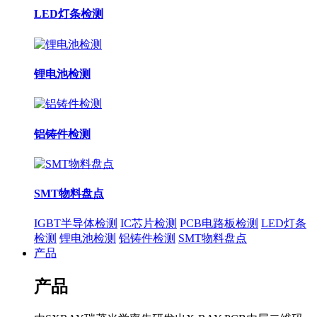
LED灯条检测
锂电池检测
铝铸件检测
SMT物料盘点
IGBT半导体检测
IC芯片检测
PCB电路板检测
LED灯条
检测
锂电池检测
铝铸件检测
SMT物料盘点
产品
产品