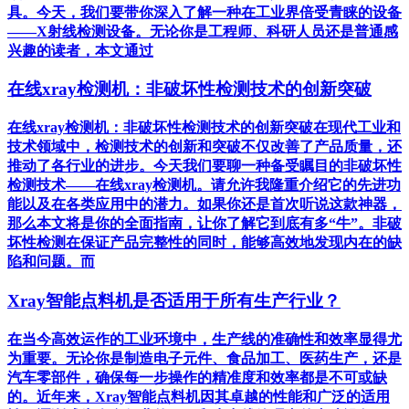
具。今天，我们要带你深入了解一种在工业界倍受青睐的设备
——X射线检测设备。无论你是工程师、科研人员还是普通感
兴趣的读者，本文通过
在线xray检测机：非破坏性检测技术的创新突破
在线xray检测机：非破坏性检测技术的创新突破在现代工业和
技术领域中，检测技术的创新和突破不仅改善了产品质量，还
推动了各行业的进步。今天我们要聊一种备受瞩目的非破坏性
检测技术——在线xray检测机。请允许我隆重介绍它的先进功
能以及在各类应用中的潜力。如果你还是首次听说这款神器，
那么本文将是你的全面指南，让你了解它到底有多“牛”。非破
坏性检测在保证产品完整性的同时，能够高效地发现内在的缺
陷和问题。而
Xray智能点料机是否适用于所有生产行业？
在当今高效运作的工业环境中，生产线的准确性和效率显得尤
为重要。无论你是制造电子元件、食品加工、医药生产，还是
汽车零部件，确保每一步操作的精准度和效率都是不可或缺
的。近年来，Xray智能点料机因其卓越的性能和广泛的适用