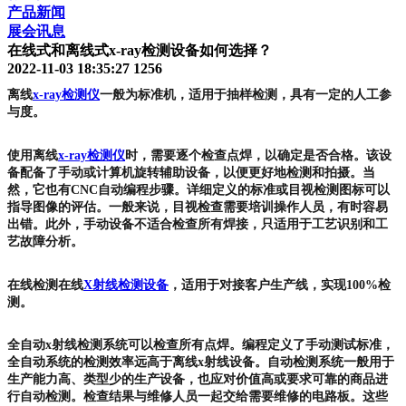
产品新闻
展会讯息
在线式和离线式x-ray检测设备如何选择？
2022-11-03 18:35:27
1256
离线
x-ray检测仪
一般为标准机，适用于抽样检测，具有一定的人工参
与度。
使用离线
x-ray检测仪
时，需要逐个检查点焊，以确定是否合格。该设
备配备了手动或计算机旋转辅助设备，以便更好地检测和拍摄。当
然，它也有CNC自动编程步骤。详细定义的标准或目视检测图标可以
指导图像的评估。一般来说，目视检查需要培训操作人员，有时容易
出错。此外，手动设备不适合检查所有焊接，只适用于工艺识别和工
艺故障分析。
在线检测在线
X射线检测设备
，适用于对接客户生产线，实现100%检
测。
全自动x射线检测系统可以检查所有点焊。编程定义了手动测试标准，
全自动系统的检测效率远高于离线x射线设备。自动检测系统一般用于
生产能力高、类型少的生产设备，也应对价值高或要求可靠的商品进
行自动检测。检查结果与维修人员一起交给需要维修的电路板。这些