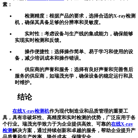
素：
检测精度：
根据产品的要求，选择合适的X-ray检测
机，确保其具备足够的分辨率和灵敏度。
实时性：
考虑设备与生产线的集成能力，确保能够
实现实时检测和反馈。
操作便捷性：
选择操作简单、易于学习和使用的设
备，减少培训成本和操作错误。
供应商的声誉和服务：
选择有良好声誉和完善售后
服务的供应商，如瑞茂光学，确保设备的稳定运行和及
时维护。
结论
在线X-ray检测机
作为现代制造业和品质管理的重要工
具，具有非破坏性、高精度和实时检测的优势，广泛应用于各
个行业。瑞茂光学致力于为企业提供高效、可靠的
在线X-ray
检测
解决方案，通过持续创新和卓越的服务，帮助企业提升产
品质量和生产效率，降低成本，保障安全。