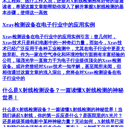
术工程师、医疗工作人员，还是对X射线检测抱有好奇的普通
读者，希望这篇文章能帮助你深入了解并掌握X射线检测的基
本步骤，使得这一高效
Xray检测设备在电子行业中的应用实例
Xray检测设备在电子行业中的应用实例引言：曾几何时，
Xray技术只是科幻电影中的一种奇幻力量，而如今，Xray技
术已经广泛应用于各种工业检测中，尤其在电子行业中更是大
放异彩。作为一家在空气净化和环境控制方面拥有丰富经验的
公司，瑞茂光学一直致力于为电子行业提供顶尖的Xray检测
设备。或许您曾经对Xray技术一知半解，甚至闻所未闻，但
相信通过这篇文章的浅入深出，您将会对Xray检测设备在电
子行业中的
什么是X射线检测设备？一篇读懂X射线检测的神秘
世界！
什么是X射线检测设备？一篇读懂X射线检测的神秘世界！当
我们谈起X射线，你的第一反应是什么？是医院里的X光片？
还是超级英雄电影中某种神秘力量？无论如何，X射线早已深