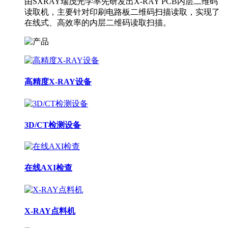
由SXRAY瑞茂光学率先研发出X-RAY PCB内层二维码
读取机，主要针对印刷电路板二维码扫描读取，实现了
在线式、高效率的内层二维码读取扫描。
高精度X-RAY设备
3D/CT检测设备
在线AXI检查
X-RAY点料机