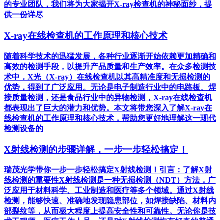
的专业团队，我们将为大家揭开X-ray检查机的神秘面纱，提
供一份详尽
X-ray在线检查机的工作原理和核心技术
随着科学技术的迅猛发展，各种行业逐渐开始依赖更加精确和
高效的检测手段，以提升产品质量和生产效率。在众多检测技
术中，X光（X-ray）在线检查机以其高精准度和无损检测的
优势，得到了广泛应用。无论是电子制造行业中的电路板、焊
接质量检测，还是食品行业中的异物检测，X-ray在线检查机
都表现出了巨大的潜力和优势。本文将带您深入了解X-ray在
线检查机的工作原理和核心技术，帮助您更好地理解这一现代
检测设备的
X射线检测的步骤详解，一步一步轻松搞定！
瑞茂光学带你一步一步轻松搞定X射线检测！引言：了解X射
线检测的重要性X射线检测是一种无损检测（NDT）方法，广
泛应用于材料科学、工业制造和医疗等多个领域。通过X射线
检测，能够快速、准确地发现隐患部位，如焊接缺陷、材料内
部裂纹等，从而极大程度上提高安全性和可靠性。无论你是技