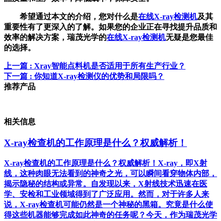
希望通过本文的介绍，您对什么是
在线X-ray检测机
及其
重要性有了更深入的了解。如果您的企业正在寻找提升品质和
效率的解决方案，瑞茂光学的
在线X-ray检测机
无疑是您最佳
的选择。
上一篇
: Xray智能点料机是否适用于所有生产行业？
下一篇
: 你知道X-ray检测仪的优势和局限吗？
推荐产品
相关信息
X-ray检查机的工作原理是什么？权威解析！
X-ray检查机的工作原理是什么？权威解析！X-ray，即X射
线，这种肉眼无法看到的神奇之光，可以瞬间看穿物体内部，
揭示隐秘的结构或异常。自发现以来，X射线技术迅速在医
学、安检和工业领域得到了广泛应用。然而，对于许多人来
说，X-ray检查机可能仍然是一个神秘的黑箱。究竟是什么使
得这些机器能够完成如此神奇的任务呢？今天，作为瑞茂光学