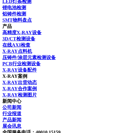
LED灯条检测
锂电池检测
铝铸件检测
SMT物料盘点
产品
高精度X-RAY设备
3D/CT检测设备
在线AXI检查
X-RAY点料机
压铸件/涂层元素检测设备
PCB行业检测设备
X-RAY设备配件
X-RAY案例
X-RAY出货动态
X-RAY合作案例
X-RAY检测图片
新闻中心
公司新闻
行业报道
产品新闻
展会讯息
全国服务电话：40010 15159