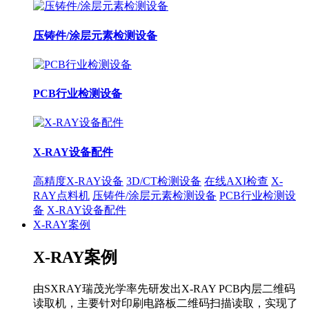
压铸件/涂层元素检测设备
PCB行业检测设备
X-RAY设备配件
高精度X-RAY设备
3D/CT检测设备
在线AXI检查
X-
RAY点料机
压铸件/涂层元素检测设备
PCB行业检测设
备
X-RAY设备配件
X-RAY案例
X-RAY案例
由SXRAY瑞茂光学率先研发出X-RAY PCB内层二维码
读取机，主要针对印刷电路板二维码扫描读取，实现了