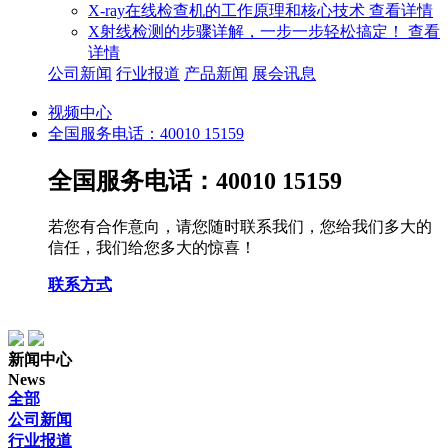
X-ray在线检查机的工作原理和核心技术
查看详情
X射线检测的步骤详解，一步一步轻松搞定！
查看
详情
公司新闻
行业报道
产品新闻
展会讯息
视频中心
全国服务电话：40010 15159
全国服务电话：40010 15159
若您有合作意向，请您随时联系我们，您给我们多大的
信任，我们给您多大的惊喜！
联系方式
新闻中心
News
全部
公司新闻
行业报道