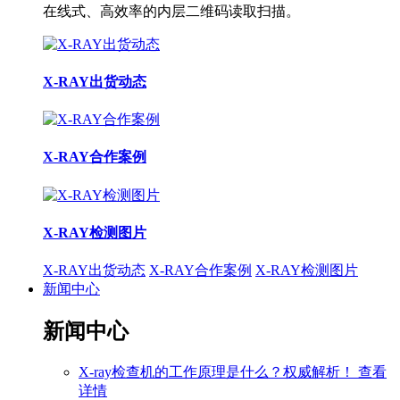
在线式、高效率的内层二维码读取扫描。
X-RAY出货动态
X-RAY合作案例
X-RAY检测图片
X-RAY出货动态
X-RAY合作案例
X-RAY检测图片
新闻中心
新闻中心
X-ray检查机的工作原理是什么？权威解析！
查看
详情