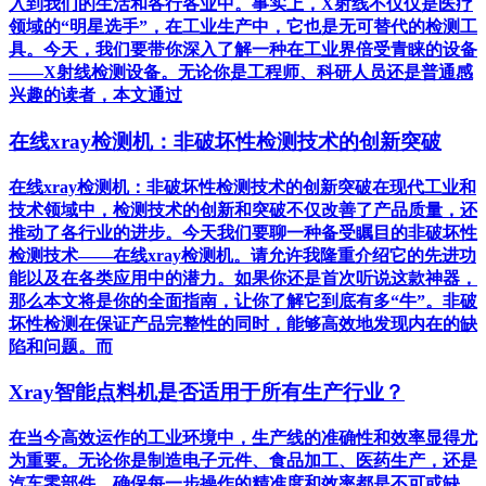
入到我们的生活和各行各业中。事实上，X射线不仅仅是医疗
领域的“明星选手”，在工业生产中，它也是无可替代的检测工
具。今天，我们要带你深入了解一种在工业界倍受青睐的设备
——X射线检测设备。无论你是工程师、科研人员还是普通感
兴趣的读者，本文通过
在线xray检测机：非破坏性检测技术的创新突破
在线xray检测机：非破坏性检测技术的创新突破在现代工业和
技术领域中，检测技术的创新和突破不仅改善了产品质量，还
推动了各行业的进步。今天我们要聊一种备受瞩目的非破坏性
检测技术——在线xray检测机。请允许我隆重介绍它的先进功
能以及在各类应用中的潜力。如果你还是首次听说这款神器，
那么本文将是你的全面指南，让你了解它到底有多“牛”。非破
坏性检测在保证产品完整性的同时，能够高效地发现内在的缺
陷和问题。而
Xray智能点料机是否适用于所有生产行业？
在当今高效运作的工业环境中，生产线的准确性和效率显得尤
为重要。无论你是制造电子元件、食品加工、医药生产，还是
汽车零部件，确保每一步操作的精准度和效率都是不可或缺