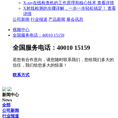
X-ray在线检查机的工作原理和核心技术
查看详情
X射线检测的步骤详解，一步一步轻松搞定！
查看
详情
公司新闻
行业报道
产品新闻
展会讯息
视频中心
全国服务电话：40010 15159
全国服务电话：40010 15159
若您有合作意向，请您随时联系我们，您给我们多大的
信任，我们给您多大的惊喜！
联系方式
新闻中心
News
全部
公司新闻
行业报道