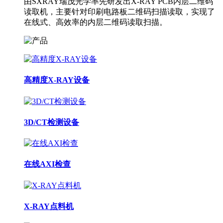
由SXRAY瑞茂光学率先研发出X-RAY PCB内层二维码
读取机，主要针对印刷电路板二维码扫描读取，实现了
在线式、高效率的内层二维码读取扫描。
高精度X-RAY设备
3D/CT检测设备
在线AXI检查
X-RAY点料机