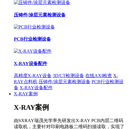
压铸件/涂层元素检测设备
PCB行业检测设备
X-RAY设备配件
高精度X-RAY设备
3D/CT检测设备
在线AXI检查
X-
RAY点料机
压铸件/涂层元素检测设备
PCB行业检测设
备
X-RAY设备配件
X-RAY案例
X-RAY案例
由SXRAY瑞茂光学率先研发出X-RAY PCB内层二维码
读取机，主要针对印刷电路板二维码扫描读取，实现了