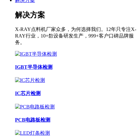
解决方案
解决方案
X-RAY点料机厂家众多，为何选择我们。12年只专注X-
RAY行业，10+歀设备研发生产，999+客户口碑品牌服
务。
IGBT半导体检测
IC芯片检测
PCB电路板检测