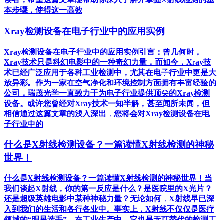
本步骤，使得这一高效
Xray检测设备在电子行业中的应用实例
Xray检测设备在电子行业中的应用实例引言：曾几何时，
Xray技术只是科幻电影中的一种奇幻力量，而如今，Xray技
术已经广泛应用于各种工业检测中，尤其在电子行业中更是大
放异彩。作为一家在空气净化和环境控制方面拥有丰富经验的
公司，瑞茂光学一直致力于为电子行业提供顶尖的Xray检测
设备。或许您曾经对Xray技术一知半解，甚至闻所未闻，但
相信通过这篇文章的浅入深出，您将会对Xray检测设备在电
子行业中的
什么是X射线检测设备？一篇读懂X射线检测的神秘
世界！
什么是X射线检测设备？一篇读懂X射线检测的神秘世界！当
我们谈起X射线，你的第一反应是什么？是医院里的X光片？
还是超级英雄电影中某种神秘力量？无论如何，X射线早已深
入到我们的生活和各行各业中。事实上，X射线不仅仅是医疗
领域的“明星选手”，在工业生产中，它也是无可替代的检测工