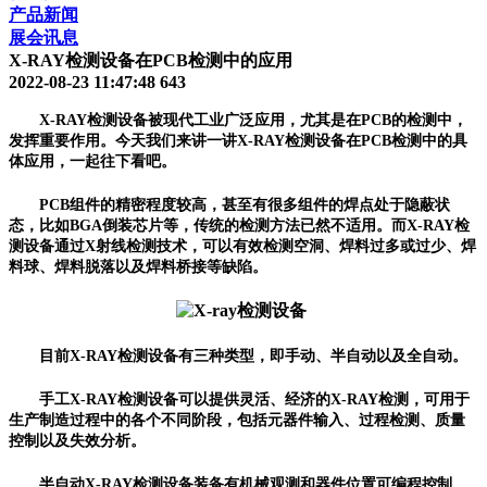
产品新闻
展会讯息
X-RAY检测设备在PCB检测中的应用
2022-08-23 11:47:48
643
X-RAY检测设备被现代工业广泛应用，尤其是在PCB的检测中，
发挥重要作用。今天我们来讲一讲X-RAY检测设备在PCB检测中的具
体应用，一起往下看吧。
PCB组件的精密程度较高，甚至有很多组件的焊点处于隐蔽状
态，比如BGA倒装芯片等，传统的检测方法已然不适用。而X-RAY检
测设备通过X射线检测技术，可以有效检测空洞、焊料过多或过少、焊
料球、焊料脱落以及焊料桥接等缺陷。
目前
X-RAY检测设备有三种类型，即手动、半自动以及全自动。
手工
X-RAY检测设备可以提供灵活、经济的X-RAY检测，可用于
生产制造过程中的各个不同阶段，包括元器件输入、过程检测、质量
控制以及失效分析。
半自动
X-RAY检测设备装备有机械观测和器件位置可编程控制