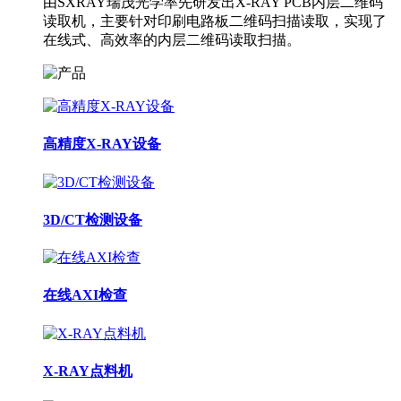
由SXRAY瑞茂光学率先研发出X-RAY PCB内层二维码
读取机，主要针对印刷电路板二维码扫描读取，实现了
在线式、高效率的内层二维码读取扫描。
高精度X-RAY设备
3D/CT检测设备
在线AXI检查
X-RAY点料机