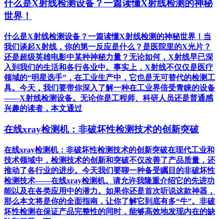
什么是X射线检测设备？一篇读懂X射线检测的神秘
世界！
什么是X射线检测设备？一篇读懂X射线检测的神秘世界！当
我们谈起X射线，你的第一反应是什么？是医院里的X光片？
还是超级英雄电影中某种神秘力量？无论如何，X射线早已深
入到我们的生活和各行各业中。事实上，X射线不仅仅是医疗
领域的“明星选手”，在工业生产中，它也是无可替代的检测工
具。今天，我们要带你深入了解一种在工业界倍受青睐的设备
——X射线检测设备。无论你是工程师、科研人员还是普通感
兴趣的读者，本文通过
在线xray检测机：非破坏性检测技术的创新突破
在线xray检测机：非破坏性检测技术的创新突破在现代工业和
技术领域中，检测技术的创新和突破不仅改善了产品质量，还
推动了各行业的进步。今天我们要聊一种备受瞩目的非破坏性
检测技术——在线xray检测机。请允许我隆重介绍它的先进功
能以及在各类应用中的潜力。如果你还是首次听说这款神器，
那么本文将是你的全面指南，让你了解它到底有多“牛”。非破
坏性检测在保证产品完整性的同时，能够高效地发现内在的缺