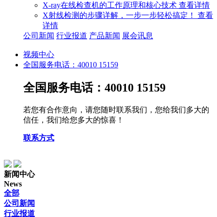
X-ray在线检查机的工作原理和核心技术
查看详情
X射线检测的步骤详解，一步一步轻松搞定！
查看
详情
公司新闻
行业报道
产品新闻
展会讯息
视频中心
全国服务电话：40010 15159
全国服务电话：40010 15159
若您有合作意向，请您随时联系我们，您给我们多大的
信任，我们给您多大的惊喜！
联系方式
新闻中心
News
全部
公司新闻
行业报道