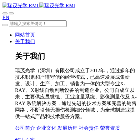
EN
网站首页
关于我们
关于我们
瑞茂光学（深圳）有限公司成立于2012年，通过多年的
技术积累和严谨守信的经营模式，已高速发展成集研
发、设计、生产、加工、销售为一体的大型专业X-
RAY、X射线自动判断设备的制造企业。公司自成立以
来，主要供应显微镜、工业度量系统、影像测量仪及 X-
RAY 系统解决方案，通过先进的技术方案和完善的销售
网络，不断引领无损伤检测细分领域，为全球制造业提
供一站式产品和技术服务方案。
公司简介
企业文化
发展历程
社会责任
荣誉资质