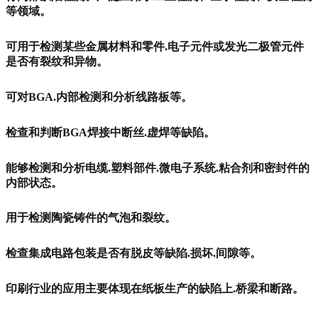
等领域。
可用于检测某些金属材料和零件.电子元件或发光二极管元件
是否有裂纹和异物。
可对BGA.内部检测和分析线路板等。
检查和判断BGA焊接中断丝.虚焊等缺陷。
能够检测和分析电缆.塑料部件.微电子系统.粘合剂和密封件的
内部状态。
用于检测陶瓷铸件的气泡和裂纹。
检查集成电路包装是否有脱皮等缺陷.损坏.间隙等。
印刷行业的应用主要体现在纸板生产的缺陷上.桥梁和断路。