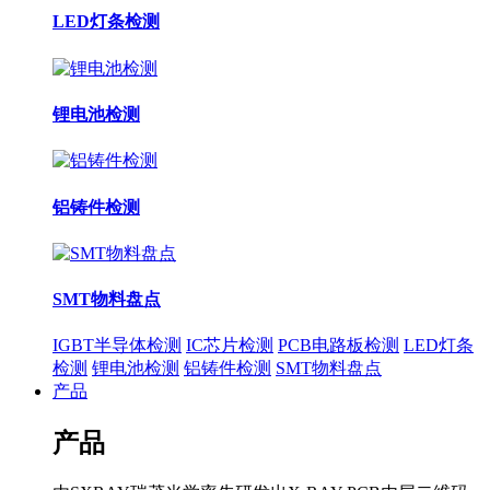
LED灯条检测
锂电池检测
铝铸件检测
SMT物料盘点
IGBT半导体检测
IC芯片检测
PCB电路板检测
LED灯条
检测
锂电池检测
铝铸件检测
SMT物料盘点
产品
产品