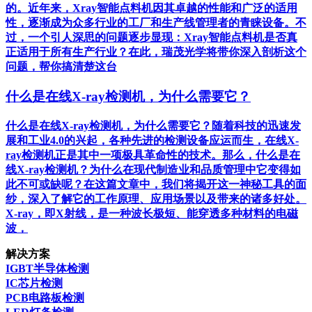
的。近年来，Xray智能点料机因其卓越的性能和广泛的适用
性，逐渐成为众多行业的工厂和生产线管理者的青睐设备。不
过，一个引人深思的问题逐步显现：Xray智能点料机是否真
正适用于所有生产行业？在此，瑞茂光学将带你深入剖析这个
问题，帮你搞清楚这台
什么是在线X-ray检测机，为什么需要它？
什么是在线X-ray检测机，为什么需要它？随着科技的迅速发
展和工业4.0的兴起，各种先进的检测设备应运而生，在线X-
ray检测机正是其中一项极具革命性的技术。那么，什么是在
线X-ray检测机？为什么在现代制造业和品质管理中它变得如
此不可或缺呢？在这篇文章中，我们将揭开这一神秘工具的面
纱，深入了解它的工作原理、应用场景以及带来的诸多好处。
X-ray，即X射线，是一种波长极短、能穿透多种材料的电磁
波，
解决方案
IGBT半导体检测
IC芯片检测
PCB电路板检测