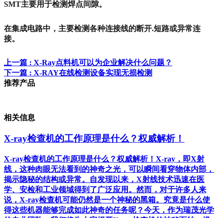
SMT主要用于检测焊点间隙。
在集成电路中，主要检测各种连接线的断开.短路或异常连
接。
上一篇
: X-Ray点料机可以为企业解决什么问题？
下一篇
: X-RAY在线检测设备实现无损检测
推荐产品
相关信息
X-ray检查机的工作原理是什么？权威解析！
X-ray检查机的工作原理是什么？权威解析！X-ray，即X射
线，这种肉眼无法看到的神奇之光，可以瞬间看穿物体内部，
揭示隐秘的结构或异常。自发现以来，X射线技术迅速在医
学、安检和工业领域得到了广泛应用。然而，对于许多人来
说，X-ray检查机可能仍然是一个神秘的黑箱。究竟是什么使
得这些机器能够完成如此神奇的任务呢？今天，作为瑞茂光学