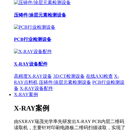
压铸件/涂层元素检测设备
PCB行业检测设备
X-RAY设备配件
高精度X-RAY设备
3D/CT检测设备
在线AXI检查
X-
RAY点料机
压铸件/涂层元素检测设备
PCB行业检测设
备
X-RAY设备配件
X-RAY案例
X-RAY案例
由SXRAY瑞茂光学率先研发出X-RAY PCB内层二维码
读取机，主要针对印刷电路板二维码扫描读取，实现了