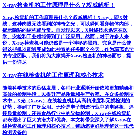
X-ray检查机的工作原理是什么？权威解析！
X-ray检查机的工作原理是什么？权威解析！X-ray，即X射
线，这种肉眼无法看到的神奇之光，可以瞬间看穿物体内部，
揭示隐秘的结构或异常。自发现以来，X射线技术迅速在医
学、安检和工业领域得到了广泛应用。然而，对于许多人来
说，X-ray检查机可能仍然是一个神秘的黑箱。究竟是什么使
得这些机器能够完成如此神奇的任务呢？今天，作为瑞茂光学
的专业团队，我们将为大家揭开X-ray检查机的神秘面纱，提
供一份详尽
X-ray在线检查机的工作原理和核心技术
随着科学技术的迅猛发展，各种行业逐渐开始依赖更加精确和
高效的检测手段，以提升产品质量和生产效率。在众多检测技
术中，X光（X-ray）在线检查机以其高精准度和无损检测的
优势，得到了广泛应用。无论是电子制造行业中的电路板、焊
接质量检测，还是食品行业中的异物检测，X-ray在线检查机
都表现出了巨大的潜力和优势。本文将带您深入了解X-ray在
线检查机的工作原理和核心技术，帮助您更好地理解这一现代
检测设备的