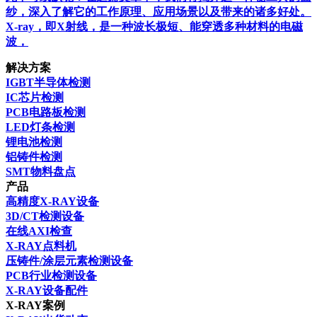
纱，深入了解它的工作原理、应用场景以及带来的诸多好处。
X-ray，即X射线，是一种波长极短、能穿透多种材料的电磁
波，
解决方案
IGBT半导体检测
IC芯片检测
PCB电路板检测
LED灯条检测
锂电池检测
铝铸件检测
SMT物料盘点
产品
高精度X-RAY设备
3D/CT检测设备
在线AXI检查
X-RAY点料机
压铸件/涂层元素检测设备
PCB行业检测设备
X-RAY设备配件
X-RAY案例