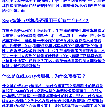
那么本文将是你的全面指南，让你了解它到底有多“牛”。非破
坏性检测在保证产品完整性的同时，能够高效地发现内在的缺
陷和问题。而
Xray智能点料机是否适用于所有生产行业？
在当今高效运作的工业环境中，生产线的准确性和效率显得尤
为重要。无论你是制造电子元件、食品加工、医药生产，还是
汽车零部件，确保每一步操作的精准度和效率都是不可或缺
的。近年来，Xray智能点料机因其卓越的性能和广泛的适用
性，逐渐成为众多行业的工厂和生产线管理者的青睐设备。不
过，一个引人深思的问题逐步显现：Xray智能点料机是否真
正适用于所有生产行业？在此，瑞茂光学将带你深入剖析这个
问题，帮你搞清楚这台
什么是在线X-ray检测机，为什么需要它？
什么是在线X-ray检测机，为什么需要它？随着科技的迅速发
展和工业4.0的兴起，各种先进的检测设备应运而生，在线X-
ray检测机正是其中一项极具革命性的技术。那么，什么是在
线X-ray检测机？为什么在现代制造业和品质管理中它变得如
此不可或缺呢？在这篇文章中，我们将揭开这一神秘工具的面