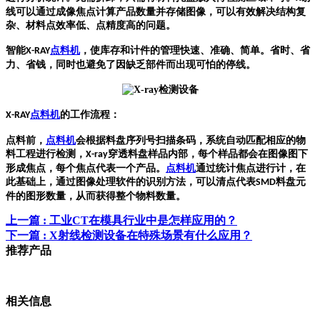
线可以通过成像焦点计算产品数量并存储图像，可以有效解决结构复
杂、材料点效率低、点精度高的问题。
智能
点料机
，使库存和计件的管理快速、准确、简单。省时、省
X-RAY
力、省钱，同时也避免了因缺乏部件而出现可怕的停线。
点料机
的工作流程：
X-RAY
点料前，
点料机
会根据料盘序列号扫描条码，系统自动匹配相应的物
料工程进行检测，
穿透料盘样品内部，每个样品都会在图像图下
X-ray
形成焦点，每个焦点代表一个产品。
点料机
通过统计焦点进行计，在
此基础上，通过图像处理软件的识别方法，可以清点代表
料盘元
SMD
件的图形数量，从而获得整个物料数量。
上一篇
: 工业CT在模具行业中是怎样应用的？
下一篇
: X射线检测设备在特殊场景有什么应用？
推荐产品
相关信息