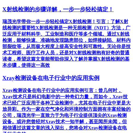
X射线检测的步骤详解，一步一步轻松搞定！
瑞茂光学带你一步一步轻松搞定X射线检测！引言：了解X射
线检测的重要性X射线检测是一种无损检测（NDT）方法，广
泛应用于材料科学、工业制造和医疗等多个领域。通过X射线
检测，能够快速、准确地发现隐患部位，如焊接缺陷、材料内
部裂纹等，从而极大程度上提高安全性和可靠性。无论你是技
术工程师、医疗工作人员，还是对X射线检测抱有好奇的普通
读者，希望这篇文章能帮助你深入了解并掌握X射线检测的基
本步骤，使得这一高效
Xray检测设备在电子行业中的应用实例
Xray检测设备在电子行业中的应用实例引言：曾几何时，
Xray技术只是科幻电影中的一种奇幻力量，而如今，Xray技
术已经广泛应用于各种工业检测中，尤其在电子行业中更是大
放异彩。作为一家在空气净化和环境控制方面拥有丰富经验的
公司，瑞茂光学一直致力于为电子行业提供顶尖的Xray检测
设备。或许您曾经对Xray技术一知半解，甚至闻所未闻，但
相信通过这篇文章的浅入深出，您将会对Xray检测设备在电