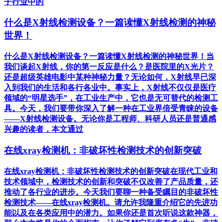
子行业中的
什么是X射线检测设备？一篇读懂X射线检测的神秘
世界！
什么是X射线检测设备？一篇读懂X射线检测的神秘世界！当
我们谈起X射线，你的第一反应是什么？是医院里的X光片？
还是超级英雄电影中某种神秘力量？无论如何，X射线早已深
入到我们的生活和各行各业中。事实上，X射线不仅仅是医疗
领域的“明星选手”，在工业生产中，它也是无可替代的检测工
具。今天，我们要带你深入了解一种在工业界倍受青睐的设备
——X射线检测设备。无论你是工程师、科研人员还是普通感
兴趣的读者，本文通过
在线xray检测机：非破坏性检测技术的创新突破
在线xray检测机：非破坏性检测技术的创新突破在现代工业和
技术领域中，检测技术的创新和突破不仅改善了产品质量，还
推动了各行业的进步。今天我们要聊一种备受瞩目的非破坏性
检测技术——在线xray检测机。请允许我隆重介绍它的先进功
能以及在各类应用中的潜力。如果你还是首次听说这款神器，