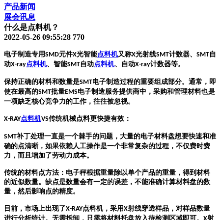
产品新闻
展会讯息
什么是点料机？
2022-05-26 09:55:28
770
电子制造专用
元件
光智能
点料机
又称
光射线
计数器、
自
SMD
X
X
SMT
SMT
动
点料机
、智能
自动
点料机
、自动
计数器等。
X-ray
SMT
X-ray
保持正确的材料和数量是
电子制造过程的重要组成部分。通常，即
SMT
使在最高的
批量
电子制造服务提供商中，采购和管理材料也是
SMT
EMS
一项缺乏核心竞争力的工作，往往被忽视。
点料机
传统机械点料更快捷有效：
X-RAY
VS
补丁处理一直是一个棘手的问题，大量的电子材料盘想要快速和准
SMT
确的点清晰，如果依赖人工操作是一个非常复杂的过程，不仅费时费
力，而且增加了劳动力成本。
传统的材料点方法：电子秤根据重量除以单个产品的重量，得到材料
的近似数量。缺点是数量会有一定的误差，不能准确计算材料盘的数
量，然后影响点的精度。
目前，市场上出现了
点
料机
，
采用
射线穿透样品，对样品数量
X-RAY
X
进行分析统计。无需拆卸，只需将材料托盘放入待检测区域即可。
射
X