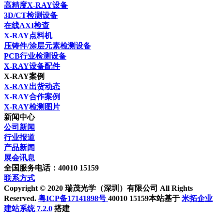
高精度X-RAY设备
3D/CT检测设备
在线AXI检查
X-RAY点料机
压铸件/涂层元素检测设备
PCB行业检测设备
X-RAY设备配件
X-RAY案例
X-RAY出货动态
X-RAY合作案例
X-RAY检测图片
新闻中心
公司新闻
行业报道
产品新闻
展会讯息
全国服务电话：40010 15159
联系方式
Copyright © 2020 瑞茂光学（深圳）有限公司 All Rights
Reserved.
粤ICP备17141898号
40010 15159本站基于
米拓企业
建站系统 7.2.0
搭建