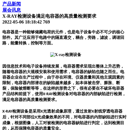
产品新闻
展会讯息
X-RAY检测设备满足电容器的高质量检测要求
2022-05-06 18:18:42
769
电容器是一种能够储藏电荷的元件，也是电子设备中必不可少的核心
部件。其广泛应用于电路中的隔直通交，耦合，旁路，滤波，调谐回
路，能量转换，控制等方面。
因信息技术和电子设备持续发展，电容器需求呈现出整体上升态势，
随着电容器的大规模安装和使用需求，电容器的缺陷也随之而生。电
容器企业在生产过程中，由于存在环境、仪器质量和其他主观因素的
限制，电容器内部潜在的缺陷越来越多，如本体被击穿、膨胀、断
裂，保险被熔断等等，在这样的形势之下，很有必要在不破坏电容器
产品结构前提下，使用
检测设备对电容器的内部缺陷进行检测，
X-RAY
满足电容器的高质量检测要求。
检测设备是采用
光透射成像原理，通过发射
射线穿透电容器
X-RAY
X
X
后，针对不同部位
光成像效果的不同，对电容器的内部缺陷进行实时
X
成像，根据图像，人工对被检测的电容器缺陷进行判定，达到检测目
的，从而保障电容器的质量安全。