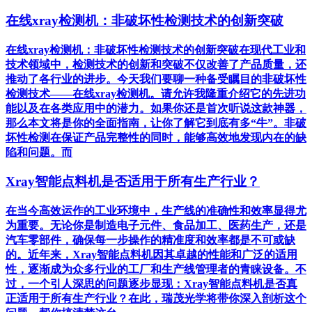
在线xray检测机：非破坏性检测技术的创新突破
在线xray检测机：非破坏性检测技术的创新突破在现代工业和
技术领域中，检测技术的创新和突破不仅改善了产品质量，还
推动了各行业的进步。今天我们要聊一种备受瞩目的非破坏性
检测技术——在线xray检测机。请允许我隆重介绍它的先进功
能以及在各类应用中的潜力。如果你还是首次听说这款神器，
那么本文将是你的全面指南，让你了解它到底有多“牛”。非破
坏性检测在保证产品完整性的同时，能够高效地发现内在的缺
陷和问题。而
Xray智能点料机是否适用于所有生产行业？
在当今高效运作的工业环境中，生产线的准确性和效率显得尤
为重要。无论你是制造电子元件、食品加工、医药生产，还是
汽车零部件，确保每一步操作的精准度和效率都是不可或缺
的。近年来，Xray智能点料机因其卓越的性能和广泛的适用
性，逐渐成为众多行业的工厂和生产线管理者的青睐设备。不
过，一个引人深思的问题逐步显现：Xray智能点料机是否真
正适用于所有生产行业？在此，瑞茂光学将带你深入剖析这个