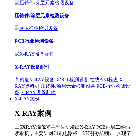
压铸件/涂层元素检测设备
PCB行业检测设备
X-RAY设备配件
高精度X-RAY设备
3D/CT检测设备
在线AXI检查
X-
RAY点料机
压铸件/涂层元素检测设备
PCB行业检测设
备
X-RAY设备配件
X-RAY案例
X-RAY案例
由SXRAY瑞茂光学率先研发出X-RAY PCB内层二维码
读取机，主要针对印刷电路板二维码扫描读取，实现了