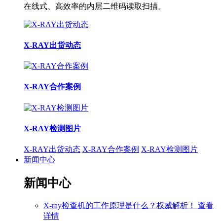
在线式、高效率的内层二维码读取扫描。
X-RAY出货动态
X-RAY合作案例
X-RAY检测图片
X-RAY出货动态
X-RAY合作案例
X-RAY检测图片
新闻中心
新闻中心
X-ray检查机的工作原理是什么？权威解析！
查看
详情