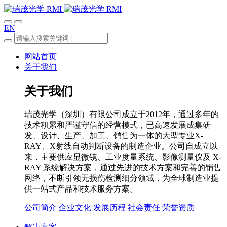
EN
网站首页
关于我们
关于我们
瑞茂光学（深圳）有限公司成立于2012年，通过多年的
技术积累和严谨守信的经营模式，已高速发展成集研
发、设计、生产、加工、销售为一体的大型专业X-
RAY、X射线自动判断设备的制造企业。公司自成立以
来，主要供应显微镜、工业度量系统、影像测量仪及 X-
RAY 系统解决方案，通过先进的技术方案和完善的销售
网络，不断引领无损伤检测细分领域，为全球制造业提
供一站式产品和技术服务方案。
公司简介
企业文化
发展历程
社会责任
荣誉资质