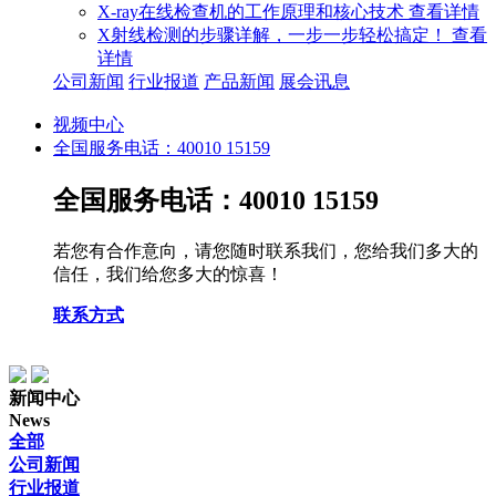
X-ray在线检查机的工作原理和核心技术
查看详情
X射线检测的步骤详解，一步一步轻松搞定！
查看
详情
公司新闻
行业报道
产品新闻
展会讯息
视频中心
全国服务电话：40010 15159
全国服务电话：40010 15159
若您有合作意向，请您随时联系我们，您给我们多大的
信任，我们给您多大的惊喜！
联系方式
新闻中心
News
全部
公司新闻
行业报道