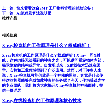
上一篇
: 快来看看这台SMT 工厂物料管理的辅助设备！
下一篇
: AI流程及算法说明函
推荐产品
相关信息
X-ray检查机的工作原理是什么？权威解析！
X-ray检查机的工作原理是什么？权威解析！X-ray，即X射
线，这种肉眼无法看到的神奇之光，可以瞬间看穿物体内部，
揭示隐秘的结构或异常。自发现以来，X射线技术迅速在医
学、安检和工业领域得到了广泛应用。然而，对于许多人来
说，X-ray检查机可能仍然是一个神秘的黑箱。究竟是什么使
得这些机器能够完成如此神奇的任务呢？今天，作为瑞茂光学
的专业团队，我们将为大家揭开X-ray检查机的神秘面纱，提
供一份详尽
X-ray在线检查机的工作原理和核心技术