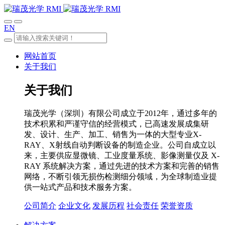
EN
网站首页
关于我们
关于我们
瑞茂光学（深圳）有限公司成立于2012年，通过多年的
技术积累和严谨守信的经营模式，已高速发展成集研
发、设计、生产、加工、销售为一体的大型专业X-
RAY、X射线自动判断设备的制造企业。公司自成立以
来，主要供应显微镜、工业度量系统、影像测量仪及 X-
RAY 系统解决方案，通过先进的技术方案和完善的销售
网络，不断引领无损伤检测细分领域，为全球制造业提
供一站式产品和技术服务方案。
公司简介
企业文化
发展历程
社会责任
荣誉资质