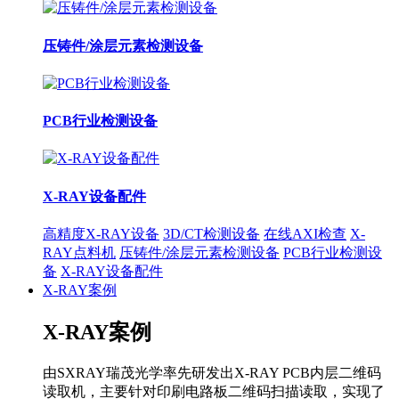
压铸件/涂层元素检测设备
PCB行业检测设备
X-RAY设备配件
高精度X-RAY设备
3D/CT检测设备
在线AXI检查
X-
RAY点料机
压铸件/涂层元素检测设备
PCB行业检测设
备
X-RAY设备配件
X-RAY案例
X-RAY案例
由SXRAY瑞茂光学率先研发出X-RAY PCB内层二维码
读取机，主要针对印刷电路板二维码扫描读取，实现了