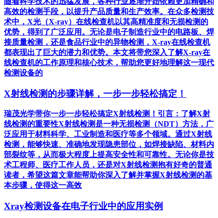
随着科学技术的迅猛发展，各种行业逐渐开始依赖更加精确和
高效的检测手段，以提升产品质量和生产效率。在众多检测技
术中，X光（X-ray）在线检查机以其高精准度和无损检测的
优势，得到了广泛应用。无论是电子制造行业中的电路板、焊
接质量检测，还是食品行业中的异物检测，X-ray在线检查机
都表现出了巨大的潜力和优势。本文将带您深入了解X-ray在
线检查机的工作原理和核心技术，帮助您更好地理解这一现代
检测设备的
X射线检测的步骤详解，一步一步轻松搞定！
瑞茂光学带你一步一步轻松搞定X射线检测！引言：了解X射
线检测的重要性X射线检测是一种无损检测（NDT）方法，广
泛应用于材料科学、工业制造和医疗等多个领域。通过X射线
检测，能够快速、准确地发现隐患部位，如焊接缺陷、材料内
部裂纹等，从而极大程度上提高安全性和可靠性。无论你是技
术工程师、医疗工作人员，还是对X射线检测抱有好奇的普通
读者，希望这篇文章能帮助你深入了解并掌握X射线检测的基
本步骤，使得这一高效
Xray检测设备在电子行业中的应用实例