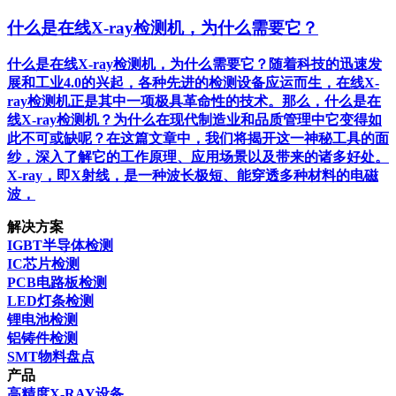
什么是在线X-ray检测机，为什么需要它？
什么是在线X-ray检测机，为什么需要它？随着科技的迅速发
展和工业4.0的兴起，各种先进的检测设备应运而生，在线X-
ray检测机正是其中一项极具革命性的技术。那么，什么是在
线X-ray检测机？为什么在现代制造业和品质管理中它变得如
此不可或缺呢？在这篇文章中，我们将揭开这一神秘工具的面
纱，深入了解它的工作原理、应用场景以及带来的诸多好处。
X-ray，即X射线，是一种波长极短、能穿透多种材料的电磁
波，
解决方案
IGBT半导体检测
IC芯片检测
PCB电路板检测
LED灯条检测
锂电池检测
铝铸件检测
SMT物料盘点
产品
高精度X-RAY设备