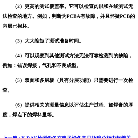
（2）更高的测试覆盖率。它可以检查肉眼和在线测试无
法检查的地方。例如，判断为PCBA有故障，并且怀疑PCB的
内层已损坏。
（3）大大缩短了测试准备时间。
（4）可以观察到其他测试方法无法可靠检测到的缺陷，
例如：错误焊接，气孔和不良成型。
（5）双面和多层板（具有分层功能）只需要进行一次检
查。
（6）提供相关的测量信息以评估生产过程。如焊膏的厚
度，焊点下的焊料量等。