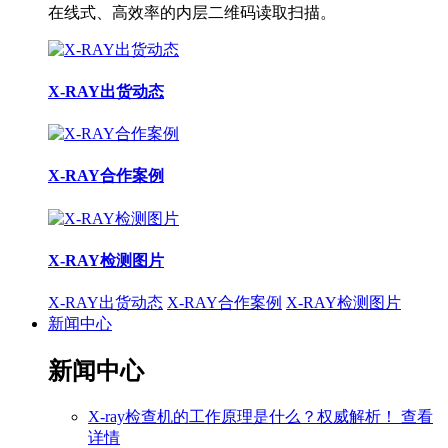
在线式、高效率的内层二维码读取扫描。
X-RAY出货动态
X-RAY合作案例
X-RAY检测图片
X-RAY出货动态
X-RAY合作案例
X-RAY检测图片
新闻中心
新闻中心
X-ray检查机的工作原理是什么？权威解析！
查看
详情