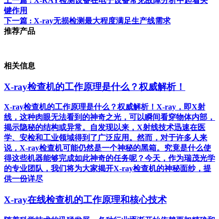
上一篇
: X-RAY检测设备在电子设备常见故障分析中起着关
键作用
下一篇
: X-ray无损检测最大程度满足生产线需求
推荐产品
相关信息
X-ray检查机的工作原理是什么？权威解析！
X-ray检查机的工作原理是什么？权威解析！X-ray，即X射
线，这种肉眼无法看到的神奇之光，可以瞬间看穿物体内部，
揭示隐秘的结构或异常。自发现以来，X射线技术迅速在医
学、安检和工业领域得到了广泛应用。然而，对于许多人来
说，X-ray检查机可能仍然是一个神秘的黑箱。究竟是什么使
得这些机器能够完成如此神奇的任务呢？今天，作为瑞茂光学
的专业团队，我们将为大家揭开X-ray检查机的神秘面纱，提
供一份详尽
X-ray在线检查机的工作原理和核心技术