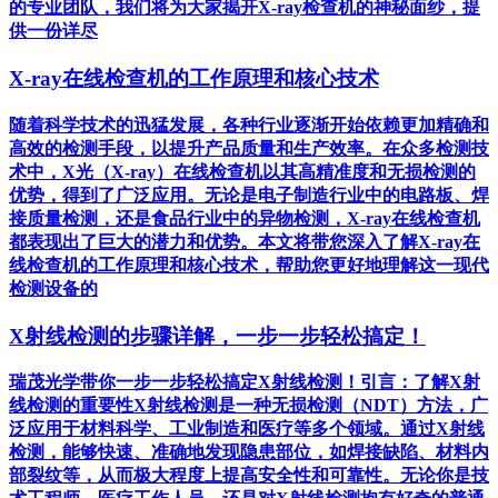
的专业团队，我们将为大家揭开X-ray检查机的神秘面纱，提
供一份详尽
X-ray在线检查机的工作原理和核心技术
随着科学技术的迅猛发展，各种行业逐渐开始依赖更加精确和
高效的检测手段，以提升产品质量和生产效率。在众多检测技
术中，X光（X-ray）在线检查机以其高精准度和无损检测的
优势，得到了广泛应用。无论是电子制造行业中的电路板、焊
接质量检测，还是食品行业中的异物检测，X-ray在线检查机
都表现出了巨大的潜力和优势。本文将带您深入了解X-ray在
线检查机的工作原理和核心技术，帮助您更好地理解这一现代
检测设备的
X射线检测的步骤详解，一步一步轻松搞定！
瑞茂光学带你一步一步轻松搞定X射线检测！引言：了解X射
线检测的重要性X射线检测是一种无损检测（NDT）方法，广
泛应用于材料科学、工业制造和医疗等多个领域。通过X射线
检测，能够快速、准确地发现隐患部位，如焊接缺陷、材料内
部裂纹等，从而极大程度上提高安全性和可靠性。无论你是技