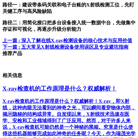
路径一：建设带条码关联和电子台账的X射线检测工位，先盯
关键工序与高风险缺陷
路径二：用简化接口把多台设备接入统一数据中台，先做集中
存证和可视化，再逐步升级分析能力
上一篇
: 深入了解在线X-ray检测设备的核心技术与应用价值
下一篇
: 五大常见X射线检测设备使用误区及专业避坑指南
推荐产品
相关信息
X-ray检查机的工作原理是什么？权威解析！
X-ray检查机的工作原理是什么？权威解析！X-ray，即X射
线，这种肉眼无法看到的神奇之光，可以瞬间看穿物体内部，
揭示隐秘的结构或异常。自发现以来，X射线技术迅速在医
学、安检和工业领域得到了广泛应用。然而，对于许多人来
说，X-ray检查机可能仍然是一个神秘的黑箱。究竟是什么使
得这些机器能够完成如此神奇的任务呢？今天，作为瑞茂光学