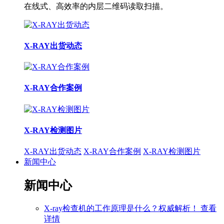
在线式、高效率的内层二维码读取扫描。
X-RAY出货动态
X-RAY合作案例
X-RAY检测图片
X-RAY出货动态
X-RAY合作案例
X-RAY检测图片
新闻中心
新闻中心
X-ray检查机的工作原理是什么？权威解析！
查看
详情