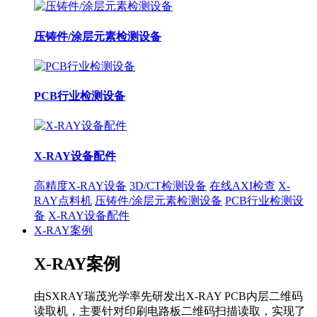
压铸件/涂层元素检测设备
PCB行业检测设备
X-RAY设备配件
高精度X-RAY设备
3D/CT检测设备
在线AXI检查
X-
RAY点料机
压铸件/涂层元素检测设备
PCB行业检测设
备
X-RAY设备配件
X-RAY案例
X-RAY案例
由SXRAY瑞茂光学率先研发出X-RAY PCB内层二维码
读取机，主要针对印刷电路板二维码扫描读取，实现了