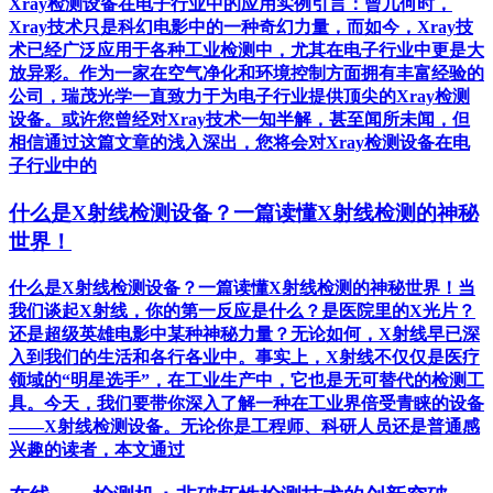
Xray检测设备在电子行业中的应用实例引言：曾几何时，
Xray技术只是科幻电影中的一种奇幻力量，而如今，Xray技
术已经广泛应用于各种工业检测中，尤其在电子行业中更是大
放异彩。作为一家在空气净化和环境控制方面拥有丰富经验的
公司，瑞茂光学一直致力于为电子行业提供顶尖的Xray检测
设备。或许您曾经对Xray技术一知半解，甚至闻所未闻，但
相信通过这篇文章的浅入深出，您将会对Xray检测设备在电
子行业中的
什么是X射线检测设备？一篇读懂X射线检测的神秘
世界！
什么是X射线检测设备？一篇读懂X射线检测的神秘世界！当
我们谈起X射线，你的第一反应是什么？是医院里的X光片？
还是超级英雄电影中某种神秘力量？无论如何，X射线早已深
入到我们的生活和各行各业中。事实上，X射线不仅仅是医疗
领域的“明星选手”，在工业生产中，它也是无可替代的检测工
具。今天，我们要带你深入了解一种在工业界倍受青睐的设备
——X射线检测设备。无论你是工程师、科研人员还是普通感
兴趣的读者，本文通过