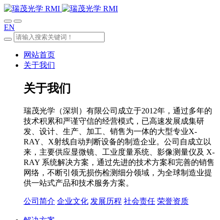
EN
网站首页
关于我们
关于我们
瑞茂光学（深圳）有限公司成立于2012年，通过多年的
技术积累和严谨守信的经营模式，已高速发展成集研
发、设计、生产、加工、销售为一体的大型专业X-
RAY、X射线自动判断设备的制造企业。公司自成立以
来，主要供应显微镜、工业度量系统、影像测量仪及 X-
RAY 系统解决方案，通过先进的技术方案和完善的销售
网络，不断引领无损伤检测细分领域，为全球制造业提
供一站式产品和技术服务方案。
公司简介
企业文化
发展历程
社会责任
荣誉资质