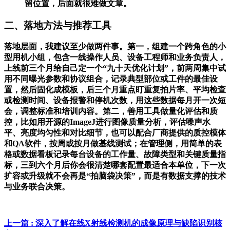
留位置，后面就很难做文章。
二、落地方法与推荐工具
落地层面，我建议至少做两件事。第一，组建一个跨角色的小
型用机小组，包含一线操作人员、设备工程师和业务负责人，
上线前三个月给自己定一个“九十天优化计划”，前两周集中试
用不同曝光参数和协议组合，记录典型部位或工件的最佳设
置，然后固化成模板，后三个月重点盯重复拍片率、平均检查
或检测时间、设备报警和停机次数，用这些数据每月开一次短
会，调整标准和培训内容。第二，善用工具做量化评估和质
控，比如用开源的ImageJ进行图像质量分析，评估噪声水
平、亮度均匀性和对比细节，也可以配合厂商提供的质控模体
和QA软件，按周或按月做基线测试；在管理侧，用简单的表
格或数据看板记录每台设备的工作量、故障类型和关键质量指
标，三到六个月后你会很清楚哪套配置最适合本单位，下一次
扩容或升级就不会再是“拍脑袋决策”，而是有数据支撑的技术
与业务联合决策。
上一篇
: 深入了解在线X射线检测机的成像原理与缺陷识别核