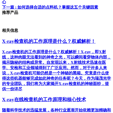
心
下一篇
: 如何选择合适的点料机？掌握这五个关键因素
推荐产品
相关信息
X-ray检查机的工作原理是什么？权威解析！
X-ray检查机的工作原理是什么？权威解析！X-ray，即X射
线，这种肉眼无法看到的神奇之光，可以瞬间看穿物体内部，
揭示隐秘的结构或异常。自发现以来，X射线技术迅速在医
学、安检和工业领域得到了广泛应用。然而，对于许多人来
说，X-ray检查机可能仍然是一个神秘的黑箱。究竟是什么使
得这些机器能够完成如此神奇的任务呢？今天，作为瑞茂光学
的专业团队，我们将为大家揭开X-ray检查机的神秘面纱，提
供一份详尽
X-ray在线检查机的工作原理和核心技术
随着科学技术的迅猛发展，各种行业逐渐开始依赖更加精确和