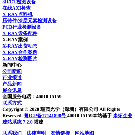
3D/CT检测设备
在线AXI检查
X-RAY点料机
压铸件/涂层元素检测设备
PCB行业检测设备
X-RAY设备配件
X-RAY案例
X-RAY出货动态
X-RAY合作案例
X-RAY检测图片
新闻中心
公司新闻
行业报道
产品新闻
展会讯息
全国服务电话：40010 15159
联系方式
Copyright © 2020 瑞茂光学（深圳）有限公司 All Rights
Reserved.
粤ICP备17141898号
40010 15159本站基于
米拓企业
建站系统 7.2.0
搭建
联系我们
法律声明
友情链接
网站地图