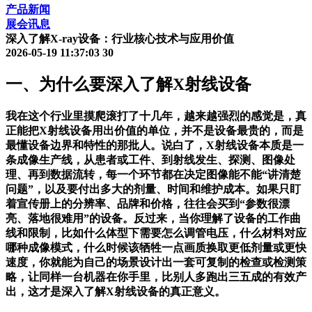
产品新闻
展会讯息
深入了解X-ray设备：行业核心技术与应用价值
2026-05-19 11:37:03
30
一、为什么要深入了解X射线设备
我在这个行业里摸爬滚打了十几年，越来越强烈的感觉是，真
正能把X射线设备用出价值的单位，并不是设备最贵的，而是
最懂设备边界和特性的那批人。说白了，X射线设备本质是一
条成像生产线，从患者或工件、到射线发生、探测、图像处
理、再到数据流转，每一个环节都在决定图像能不能“讲清楚
问题”，以及要付出多大的剂量、时间和维护成本。如果只盯
着宣传册上的分辨率、品牌和价格，往往会买到“参数很漂
亮、落地很难用”的设备。反过来，当你理解了设备的工作曲
线和限制，比如什么体型下需要怎么调管电压，什么材料对应
哪种成像模式，什么时候该牺牲一点画质换取更低剂量或更快
速度，你就能为自己的场景设计出一套可复制的检查或检测策
略，让同样一台机器在你手里，比别人多跑出三五成的有效产
出，这才是深入了解X射线设备的真正意义。