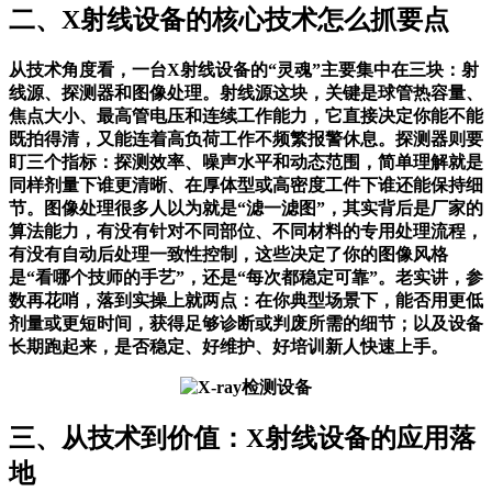
二、X射线设备的核心技术怎么抓要点
从技术角度看，一台X射线设备的“灵魂”主要集中在三块：射
线源、探测器和图像处理。射线源这块，关键是球管热容量、
焦点大小、最高管电压和连续工作能力，它直接决定你能不能
既拍得清，又能连着高负荷工作不频繁报警休息。探测器则要
盯三个指标：探测效率、噪声水平和动态范围，简单理解就是
同样剂量下谁更清晰、在厚体型或高密度工件下谁还能保持细
节。图像处理很多人以为就是“滤一滤图”，其实背后是厂家的
算法能力，有没有针对不同部位、不同材料的专用处理流程，
有没有自动后处理一致性控制，这些决定了你的图像风格
是“看哪个技师的手艺”，还是“每次都稳定可靠”。老实讲，参
数再花哨，落到实操上就两点：在你典型场景下，能否用更低
剂量或更短时间，获得足够诊断或判废所需的细节；以及设备
长期跑起来，是否稳定、好维护、好培训新人快速上手。
三、从技术到价值：X射线设备的应用落
地