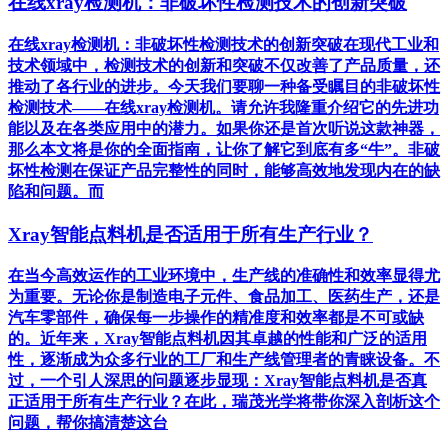
在线xray检测机：非破坏性检测技术的创新突破
在线xray检测机：非破坏性检测技术的创新突破在现代工业和
技术领域中，检测技术的创新和突破不仅改善了产品质量，还
推动了各行业的进步。今天我们要聊一种备受瞩目的非破坏性
检测技术——在线xray检测机。请允许我隆重介绍它的先进功
能以及在各类应用中的潜力。如果你还是首次听说这款神器，
那么本文将是你的全面指南，让你了解它到底有多“牛”。非破
坏性检测在保证产品完整性的同时，能够高效地发现内在的缺
陷和问题。而
Xray智能点料机是否适用于所有生产行业？
在当今高效运作的工业环境中，生产线的准确性和效率显得尤
为重要。无论你是制造电子元件、食品加工、医药生产，还是
汽车零部件，确保每一步操作的精准度和效率都是不可或缺
的。近年来，Xray智能点料机因其卓越的性能和广泛的适用
性，逐渐成为众多行业的工厂和生产线管理者的青睐设备。不
过，一个引人深思的问题逐步显现：Xray智能点料机是否真
正适用于所有生产行业？在此，瑞茂光学将带你深入剖析这个
问题，帮你搞清楚这台