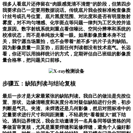
很多人看底片还停留在“肉眼感觉清不清楚”的阶段，但第四步
我要求自己一定要用数据说话。传统底片我会按标准检查像质
计丝号或孔号位置、底片黑度范围、对比度和是否有明显散射
雾度，对不均匀增感、化学斑点等问题一律判为工艺失控并追
查原因。数字射线系统则重点看信噪比、空间分辨率和系统的
校准状态，而不是单纯放大看一眼。如果影像质量本身不过
关，我宁愿当场重拍，也不会带着“差不多”的片子去判缺陷。
因为影像质量一旦妥协，后面任何判读都没有技术底气。长远
看，你还可以用抽样统计的方式，定期评估自己班组的影像质
量合格率，把问题关口前移。
步骤五：缺陷判读与结论复核
最后一步才是大家最紧张的缺陷判读。我自己的做法是先按位
置、形状、边缘清晰度和灰度分布对疑似缺陷进行分类，初步
判断是气孔、夹渣、未焊透还是几何影像，然后对照标准中的
定量要求进行尺寸和间距测量，不轻易凭“看着挺大”就下结
论。遇到边界情况，我会主动邀请另一名具备同等级资格的同
事做盲审复核，尤其是重要焊缝和返修焊缝，避免个人偏好影