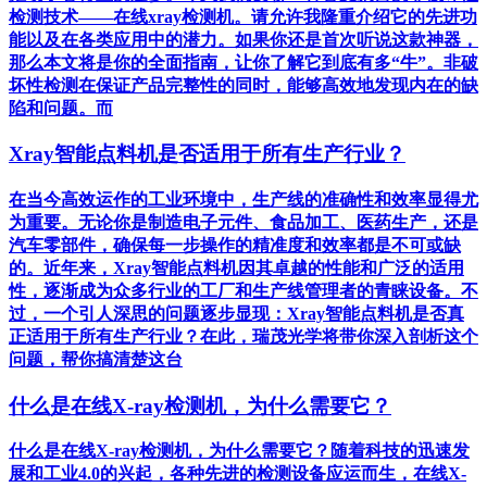
检测技术——在线xray检测机。请允许我隆重介绍它的先进功
能以及在各类应用中的潜力。如果你还是首次听说这款神器，
那么本文将是你的全面指南，让你了解它到底有多“牛”。非破
坏性检测在保证产品完整性的同时，能够高效地发现内在的缺
陷和问题。而
Xray智能点料机是否适用于所有生产行业？
在当今高效运作的工业环境中，生产线的准确性和效率显得尤
为重要。无论你是制造电子元件、食品加工、医药生产，还是
汽车零部件，确保每一步操作的精准度和效率都是不可或缺
的。近年来，Xray智能点料机因其卓越的性能和广泛的适用
性，逐渐成为众多行业的工厂和生产线管理者的青睐设备。不
过，一个引人深思的问题逐步显现：Xray智能点料机是否真
正适用于所有生产行业？在此，瑞茂光学将带你深入剖析这个
问题，帮你搞清楚这台
什么是在线X-ray检测机，为什么需要它？
什么是在线X-ray检测机，为什么需要它？随着科技的迅速发
展和工业4.0的兴起，各种先进的检测设备应运而生，在线X-