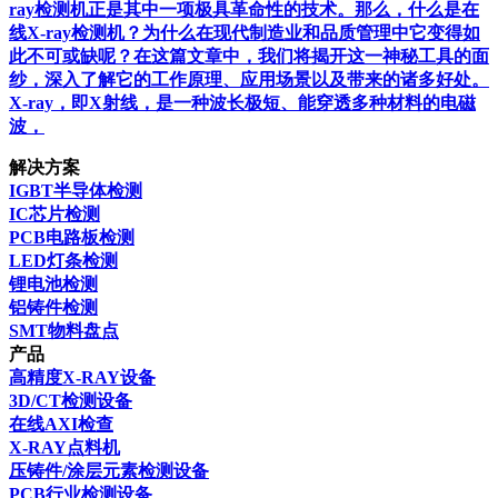
ray检测机正是其中一项极具革命性的技术。那么，什么是在
线X-ray检测机？为什么在现代制造业和品质管理中它变得如
此不可或缺呢？在这篇文章中，我们将揭开这一神秘工具的面
纱，深入了解它的工作原理、应用场景以及带来的诸多好处。
X-ray，即X射线，是一种波长极短、能穿透多种材料的电磁
波，
解决方案
IGBT半导体检测
IC芯片检测
PCB电路板检测
LED灯条检测
锂电池检测
铝铸件检测
SMT物料盘点
产品
高精度X-RAY设备
3D/CT检测设备
在线AXI检查
X-RAY点料机
压铸件/涂层元素检测设备
PCB行业检测设备