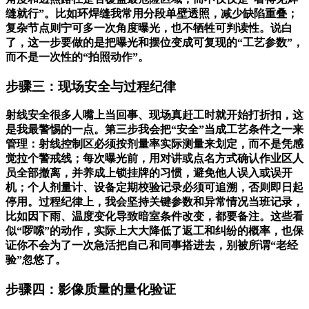
缝就行”。比如环焊缝我常用分段单壁透照，减少缺陷重叠；
复杂节点则宁可多一次角度曝光，也不牺牲可判读性。说白
了，这一步要做的是把曝光和摆位变成可复现的“工艺参数”，
而不是一次性的“拍照动作”。
步骤三：现场安全与过程纪律
射线安全很多人嘴上当回事、现场真赶工时就开始打折扣，这
是我最警惕的一点。第三步我会把“安全”当成工艺条件之一来
管理：射线控制区必须按剂量率实际测量来划定，而不是凭感
觉拉个警戒线；每次曝光前，用对讲或点名方式确认作业区人
员全部撤离，并养成上锁挂牌的习惯，避免他人误入或误开
机；个人剂量计、设备定期校验记录必须可追溯，否则即日起
停用。过程纪律上，我会坚持关键参数和异常情况当班记录，
比如因下雨、温度变化导致暗室条件改变，都要备注。这些看
似“啰嗦”的动作，实际上大大降低了返工和纠纷的概率，也保
证你不会为了一次急活把自己和同事搭进去，别被所谓“老经
验”忽悠了。
步骤四：影像质量的量化验证