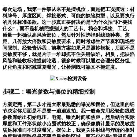
每次进场，我第一件事从来不是摆机位，而是把工况摸透：材
料牌号、厚度区间、焊接形式、可能的缺陷类型，以及要执行
的具体标准条款。这一步真正要解决的是“为什么拍”和“要找
什么”，而不是机械照搬别人的工艺卡。我会和焊接、工艺、
质量一起确认高风险部位，然后针对性选择射线源种类、焦
距、几何放大倍数和灵敏度要求，同时考虑生产节奏和现场空
间限制。经验告诉我，前期方案如果只是照抄模板，后面不是
灵敏度不够，就是片子一堆却抓不住关键缺陷。相反，把缺陷
风险和验收标准提前吃透，很多时候可以通过合理分区分组、
优化角度和缩减重复曝光，让检测既可靠又不拖进度。
步骤二：曝光参数与摆位的精细控制
方案定完，第二步才是大家最熟悉的曝光和摆位，但这里的细
节决定你后面是不是要一遍遍返拍。我一般会先用经验曲线或
参数库给出初始电压、电流、曝光时间和焦距，然后结合实际
厚度和工件形状做小范围试拍校正，确保像质计显示的灵敏度
满足标准而不过度曝光。摆位上，我更关注射线与焊缝的相对
角度和透照路径是否覆盖最危险区域，而不仅仅是“看得见焊