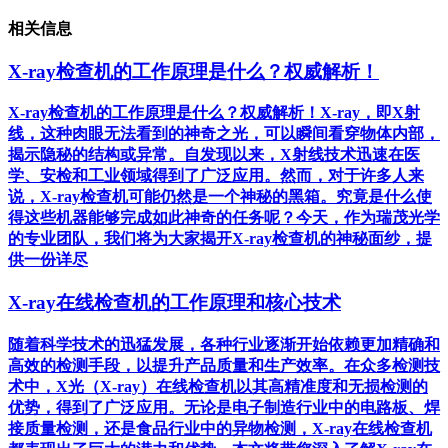
相关信息
X-ray检查机的工作原理是什么？权威解析！
X-ray检查机的工作原理是什么？权威解析！X-ray，即X射
线，这种肉眼无法看到的神奇之光，可以瞬间看穿物体内部，
揭示隐秘的结构或异常。自发现以来，X射线技术迅速在医
学、安检和工业领域得到了广泛应用。然而，对于许多人来
说，X-ray检查机可能仍然是一个神秘的黑箱。究竟是什么使
得这些机器能够完成如此神奇的任务呢？今天，作为瑞茂光学
的专业团队，我们将为大家揭开X-ray检查机的神秘面纱，提
供一份详尽
X-ray在线检查机的工作原理和核心技术
随着科学技术的迅猛发展，各种行业逐渐开始依赖更加精确和
高效的检测手段，以提升产品质量和生产效率。在众多检测技
术中，X光（X-ray）在线检查机以其高精准度和无损检测的
优势，得到了广泛应用。无论是电子制造行业中的电路板、焊
接质量检测，还是食品行业中的异物检测，X-ray在线检查机