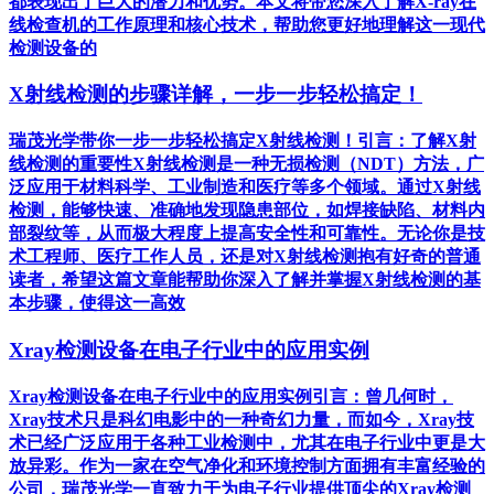
都表现出了巨大的潜力和优势。本文将带您深入了解X-ray在
线检查机的工作原理和核心技术，帮助您更好地理解这一现代
检测设备的
X射线检测的步骤详解，一步一步轻松搞定！
瑞茂光学带你一步一步轻松搞定X射线检测！引言：了解X射
线检测的重要性X射线检测是一种无损检测（NDT）方法，广
泛应用于材料科学、工业制造和医疗等多个领域。通过X射线
检测，能够快速、准确地发现隐患部位，如焊接缺陷、材料内
部裂纹等，从而极大程度上提高安全性和可靠性。无论你是技
术工程师、医疗工作人员，还是对X射线检测抱有好奇的普通
读者，希望这篇文章能帮助你深入了解并掌握X射线检测的基
本步骤，使得这一高效
Xray检测设备在电子行业中的应用实例
Xray检测设备在电子行业中的应用实例引言：曾几何时，
Xray技术只是科幻电影中的一种奇幻力量，而如今，Xray技
术已经广泛应用于各种工业检测中，尤其在电子行业中更是大
放异彩。作为一家在空气净化和环境控制方面拥有丰富经验的
公司，瑞茂光学一直致力于为电子行业提供顶尖的Xray检测