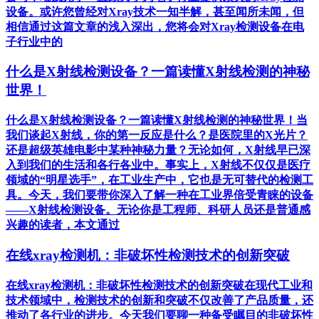
设备。或许您曾经对Xray技术一知半解，甚至闻所未闻，但
相信通过这篇文章的浅入深出，您将会对Xray检测设备在电
子行业中的
什么是X射线检测设备？一篇读懂X射线检测的神秘
世界！
什么是X射线检测设备？一篇读懂X射线检测的神秘世界！当
我们谈起X射线，你的第一反应是什么？是医院里的X光片？
还是超级英雄电影中某种神秘力量？无论如何，X射线早已深
入到我们的生活和各行各业中。事实上，X射线不仅仅是医疗
领域的“明星选手”，在工业生产中，它也是无可替代的检测工
具。今天，我们要带你深入了解一种在工业界倍受青睐的设备
——X射线检测设备。无论你是工程师、科研人员还是普通感
兴趣的读者，本文通过
在线xray检测机：非破坏性检测技术的创新突破
在线xray检测机：非破坏性检测技术的创新突破在现代工业和
技术领域中，检测技术的创新和突破不仅改善了产品质量，还
推动了各行业的进步。今天我们要聊一种备受瞩目的非破坏性