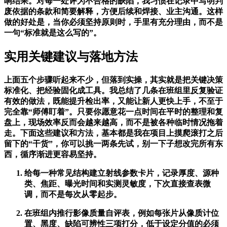
响结果。对每一处评为不合格的缺陷，我习惯在记录中写明判
废依据的条款和简要解释，方便后续和焊接、业主沟通。这样
做的好处是，当你必须坚持原则时，手里有充分理由，而不是
一句“标准就是这么写的”。
实用关键建议与落地方法
上面五个步骤听起来不少，但落到实操，其实就是把关键决策
标准化、把经验固化成工具。我总结了几条在班组里反复验证
有效的做法，既能提升检出率，又能让新人更快上手，不至于
完全靠“师傅盯着”。只要你愿意花一点时间在平时的整理和复
盘上，现场效率反而会越来越高，而不是被各种临时情况拖着
走。下面这些建议和方法，基本都是我在项目上摸爬滚打之后
留下的“干货”，你可以挑一两条先试，别一下子想改完所有东
西，循序渐进更容易坚持。
给每一种常见结构建立射线参数卡片，记录厚度、源种
类、焦距、曝光时间和实测灵敏度，下次直接查表微
调，而不是每次从零起步。
在班组内推行影像质量自评表，例如每张片从像质计位
置、黑度、缺陷可辨性三项打分，低于设定分值的必须