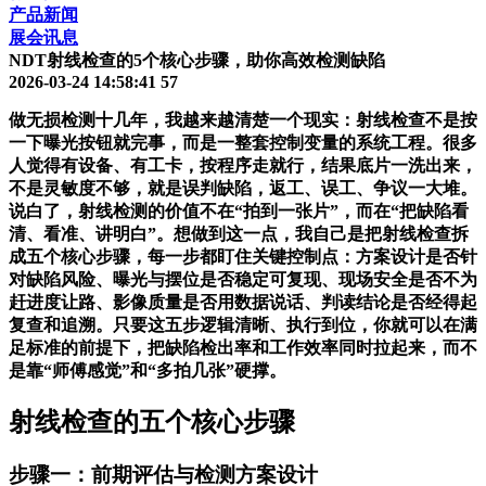
产品新闻
展会讯息
NDT射线检查的5个核心步骤，助你高效检测缺陷
2026-03-24 14:58:41
57
做无损检测十几年，我越来越清楚一个现实：射线检查不是按
一下曝光按钮就完事，而是一整套控制变量的系统工程。很多
人觉得有设备、有工卡，按程序走就行，结果底片一洗出来，
不是灵敏度不够，就是误判缺陷，返工、误工、争议一大堆。
说白了，射线检测的价值不在“拍到一张片”，而在“把缺陷看
清、看准、讲明白”。想做到这一点，我自己是把射线检查拆
成五个核心步骤，每一步都盯住关键控制点：方案设计是否针
对缺陷风险、曝光与摆位是否稳定可复现、现场安全是否不为
赶进度让路、影像质量是否用数据说话、判读结论是否经得起
复查和追溯。只要这五步逻辑清晰、执行到位，你就可以在满
足标准的前提下，把缺陷检出率和工作效率同时拉起来，而不
是靠“师傅感觉”和“多拍几张”硬撑。
射线检查的五个核心步骤
步骤一：前期评估与检测方案设计