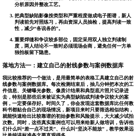
分析原因并整改工艺。
把典型缺陷影像按类型和严重程度做成电子图谱，新人
判读前先对照练习，再由资深人员抽检，提高判读一致
性，减少“各说各的”。
重要焊缝和争议较多部位，固定采用双人独立判读制
度，两人结论不一致时必须现场会商，避免任何一方单
独拍板留下隐患。
落地方法一：建立自己的射线参数与案例数据库
我比较推荐的一个做法，是用最简单的表格工具建立自己的射
线参数与案例数据库。每次检测结束后，抽几分钟把本次的工
件信息、关键曝光参数、像质计结果和典型底片照片记录进
去，特别是那些后来被证实为典型缺陷或判读争议较大的案
例，一定要保存好。时间久了，你会发现这套数据库比任何教
科书都贴合自己的现场情况，新项目来时只要筛选相似结构，
就能快速给出比较靠谱的初始参数和风险提示，大大减少试拍
次数。同时，这些真实案例也可以用来给新人做培训，告诉他
们什么叫“差一点不过关”、什么叫“坚决不能放”，教学效果远
比单纯讲标准条文要直观得多。