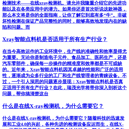
检测技术——在线xray检测机。请允许我隆重介绍它的先进功
能以及在各类应用中的潜力。如果你还是首次听说这款神器，
那么本文将是你的全面指南，让你了解它到底有多“牛”。非破
坏性检测在保证产品完整性的同时，能够高效地发现内在的缺
陷和问题。而
Xray智能点料机是否适用于所有生产行业？
在当今高效运作的工业环境中，生产线的准确性和效率显得尤
为重要。无论你是制造电子元件、食品加工、医药生产，还是
汽车零部件，确保每一步操作的精准度和效率都是不可或缺
的。近年来，Xray智能点料机因其卓越的性能和广泛的适用
性，逐渐成为众多行业的工厂和生产线管理者的青睐设备。不
过，一个引人深思的问题逐步显现：Xray智能点料机是否真
正适用于所有生产行业？在此，瑞茂光学将带你深入剖析这个
问题，帮你搞清楚这台
什么是在线X-ray检测机，为什么需要它？
什么是在线X-ray检测机，为什么需要它？随着科技的迅速发
展和工业4.0的兴起，各种先进的检测设备应运而生，在线X-