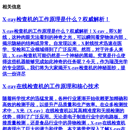
相关信息
X-ray检查机的工作原理是什么？权威解析！
X-ray检查机的工作原理是什么？权威解析！X-ray，即X射
线，这种肉眼无法看到的神奇之光，可以瞬间看穿物体内部，
揭示隐秘的结构或异常。自发现以来，X射线技术迅速在医
学、安检和工业领域得到了广泛应用。然而，对于许多人来
说，X-ray检查机可能仍然是一个神秘的黑箱。究竟是什么使
得这些机器能够完成如此神奇的任务呢？今天，作为瑞茂光学
的专业团队，我们将为大家揭开X-ray检查机的神秘面纱，提
供一份详尽
X-ray在线检查机的工作原理和核心技术
随着科学技术的迅猛发展，各种行业逐渐开始依赖更加精确和
高效的检测手段，以提升产品质量和生产效率。在众多检测技
术中，X光（X-ray）在线检查机以其高精准度和无损检测的
优势，得到了广泛应用。无论是电子制造行业中的电路板、焊
接质量检测，还是食品行业中的异物检测，X-ray在线检查机
都表现出了巨大的潜力和优势。本文将带您深入了解X-ray在