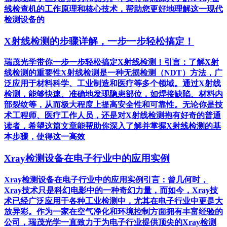
线检查机的工作原理和核心技术，帮助您更好地理解这一现代
检测设备的
X射线检测的步骤详解，一步一步轻松搞定！
瑞茂光学带你一步一步轻松搞定X射线检测！引言：了解X射
线检测的重要性X射线检测是一种无损检测（NDT）方法，广
泛应用于材料科学、工业制造和医疗等多个领域。通过X射线
检测，能够快速、准确地发现隐患部位，如焊接缺陷、材料内
部裂纹等，从而极大程度上提高安全性和可靠性。无论你是技
术工程师、医疗工作人员，还是对X射线检测抱有好奇的普通
读者，希望这篇文章能帮助你深入了解并掌握X射线检测的基
本步骤，使得这一高效
Xray检测设备在电子行业中的应用实例
Xray检测设备在电子行业中的应用实例引言：曾几何时，
Xray技术只是科幻电影中的一种奇幻力量，而如今，Xray技
术已经广泛应用于各种工业检测中，尤其在电子行业中更是大
放异彩。作为一家在空气净化和环境控制方面拥有丰富经验的
公司，瑞茂光学一直致力于为电子行业提供顶尖的Xray检测