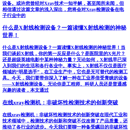
设备。或许您曾经对Xray技术一知半解，甚至闻所未闻，但
相信通过这篇文章的浅入深出，您将会对Xray检测设备在电
子行业中的
什么是X射线检测设备？一篇读懂X射线检测的神秘
世界！
什么是X射线检测设备？一篇读懂X射线检测的神秘世界！当
我们谈起X射线，你的第一反应是什么？是医院里的X光片？
还是超级英雄电影中某种神秘力量？无论如何，X射线早已深
入到我们的生活和各行各业中。事实上，X射线不仅仅是医疗
领域的“明星选手”，在工业生产中，它也是无可替代的检测工
具。今天，我们要带你深入了解一种在工业界倍受青睐的设备
——X射线检测设备。无论你是工程师、科研人员还是普通感
兴趣的读者，本文通过
在线xray检测机：非破坏性检测技术的创新突破
在线xray检测机：非破坏性检测技术的创新突破在现代工业和
技术领域中，检测技术的创新和突破不仅改善了产品质量，还
推动了各行业的进步。今天我们要聊一种备受瞩目的非破坏性