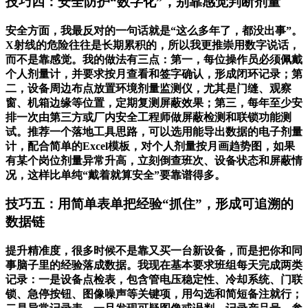
技巧四：安全防护“数字化”，别靠感觉判断剂量
安全方面，我最反对的一句话就是“这么多年了，都没出事”。
X射线的危险往往是长期累积的，所以我更推崇用数字说话，
而不是靠感觉。我的做法有三点：第一，每位操作员必须佩戴
个人剂量计，并要求按月查看和签字确认，形成闭环记录；第
二，设备周边布点放置环境剂量监测仪，尤其是门缝、观察
窗、机箱边缘等位置，定期复测屏蔽效果；第三，每年至少安
排一次由第三方或厂内安全工程师做屏蔽检测和联锁功能测
试。推荐一个落地工具思路，可以选用能导出数据的电子剂量
计，配合简单的Excel模板，对个人剂量按月画趋势图，如果
有某个岗位剂量异常升高，立刻倒查班次、设备状态和屏蔽情
况，这样比单纯“戴着就算安全”要靠谱得多。
技巧五：用简单表单把经验“抓住”，形成可追溯的
数据链
提升精准度，很多时候不是靠又买一台新设备，而是把你和同
事脑子里的经验落成数据。我现在基本要求班组每天完成两类
记录：一是设备点检表，包含管电压稳定性、冷却系统、门联
锁、急停按钮、图像噪声等关键项，用勾选和简短备注就行；