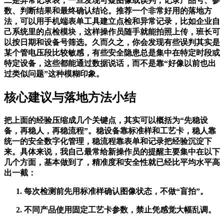
二是异常记录表，一旦发现可疑图像或误判，记录产品号、参
数、判断结果和最终确认结论。推荐一个非常好用的落地方
法，可以用手机端表单工具建立点检和异常记录，比如企业自
己系统里的点检模块，这样操作员随手就能拍照上传，班长可
以按日期和设备号筛选。久而久之，你会发现有些误判其实是
某个管电压段比较敏感，有些安全隐患总是集中在特定时段或
特定设备，这些都能通过数据说话，而不是靠“好像以前也出
过类似问题”这种模糊印象。
核心建议与落地方法小结
把上面的经验压缩成几个关键点，其实可以概括为“先稳设
备，再稳人，再稳流程”。稳设备靠标准样和工艺卡，稳人靠
统一的安全数字化管理，稳流程靠表单和记录把经验沉淀下
来。具体来说，我自己最常给新操作员的提醒主要集中在以下
几个方面，基本做到了，精准度和安全性就已经比平均水平高
出一截：
每次检测前先用标准样确认图像状态，不做“盲拍”。
不同产品使用固定工艺卡参数，禁止凭感觉大幅乱调。