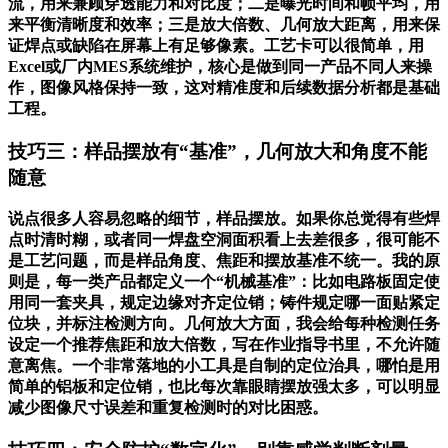
流，用来兼顾穿透能力和对比度；二是曝光时间和帧平均，用
来平衡清晰度和效率；三是放大倍数、几何放大距离，用来保
证焊点或缺陷在屏幕上有足够像素。工艺卡可以很简单，用
Excel或厂内MES系统维护，核心是做到同一产品不同人来操
作，图像风格保持一致，这对精准度和后续数据分析都是基础
工程。
技巧三：样品摆放有“基准”，几何放大和角度不能
随意
说点很多人容易忽略的细节，样品摆放。如果你总觉得有些焊
点时清时糊，或者同一焊盘空洞面积看上去差很多，很可能不
是工艺问题，而是样品角度、焦距和摆放基准不统一。我的原
则是，每一类产品都定义一个“机械基准”：比如电路板固定使
用同一套夹具，规定边缘对齐定位销；铸件规定哪一面贴紧定
位块，并标注检测方向。几何放大方面，我会给每种检测任务
设定一个推荐焦距和放大倍数，写在作业指导书里，不允许随
意离焦。一个非常落地的小工具是自制的定位治具，哪怕是用
简单的铝板和定位销，也比每次靠眼睛摆放强太多，可以明显
减少图像尺寸误差和重复检测时的对比困惑。