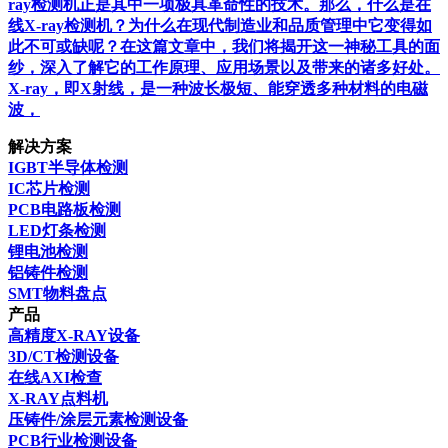
ray检测机正是其中一项极具革命性的技术。那么，什么是在
线X-ray检测机？为什么在现代制造业和品质管理中它变得如
此不可或缺呢？在这篇文章中，我们将揭开这一神秘工具的面
纱，深入了解它的工作原理、应用场景以及带来的诸多好处。
X-ray，即X射线，是一种波长极短、能穿透多种材料的电磁
波，
解决方案
IGBT半导体检测
IC芯片检测
PCB电路板检测
LED灯条检测
锂电池检测
铝铸件检测
SMT物料盘点
产品
高精度X-RAY设备
3D/CT检测设备
在线AXI检查
X-RAY点料机
压铸件/涂层元素检测设备
PCB行业检测设备