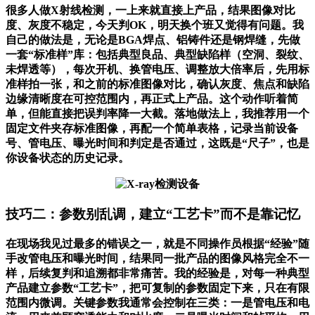
很多人做X射线检测，一上来就直接上产品，结果图像对比
度、灰度不稳定，今天判OK，明天换个班又觉得有问题。我
自己的做法是，无论是BGA焊点、铝铸件还是钢焊缝，先做
一套“标准样”库：包括典型良品、典型缺陷样（空洞、裂纹、
未焊透等），每次开机、换管电压、调整放大倍率后，先用标
准样拍一张，和之前的标准图像对比，确认灰度、焦点和缺陷
边缘清晰度在可控范围内，再正式上产品。这个动作听着简
单，但能直接把误判率降一大截。落地做法上，我推荐用一个
固定文件夹存标准图像，再配一个简单表格，记录当前设备
号、管电压、曝光时间和判定是否通过，这既是“尺子”，也是
你设备状态的历史记录。
技巧二：参数别乱调，建立“工艺卡”而不是靠记忆
在现场我见过最多的错误之一，就是不同操作员根据“经验”随
手改管电压和曝光时间，结果同一批产品的图像风格完全不一
样，后续复判和追溯都非常痛苦。我的经验是，对每一种典型
产品建立参数“工艺卡”，把可复制的参数固定下来，只在有限
范围内微调。关键参数我通常会控制在三类：一是管电压和电