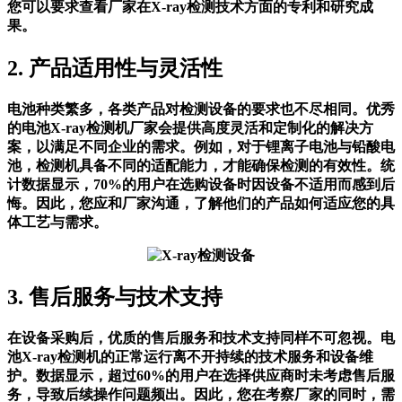
您可以要求查看厂家在X-ray检测技术方面的专利和研究成
果。
2. 产品适用性与灵活性
电池种类繁多，各类产品对检测设备的要求也不尽相同。优秀
的电池X-ray检测机厂家会提供高度灵活和定制化的解决方
案，以满足不同企业的需求。例如，对于锂离子电池与铅酸电
池，检测机具备不同的适配能力，才能确保检测的有效性。统
计数据显示，70%的用户在选购设备时因设备不适用而感到后
悔。因此，您应和厂家沟通，了解他们的产品如何适应您的具
体工艺与需求。
3. 售后服务与技术支持
在设备采购后，优质的售后服务和技术支持同样不可忽视。电
池X-ray检测机的正常运行离不开持续的技术服务和设备维
护。数据显示，超过60%的用户在选择供应商时未考虑售后服
务，导致后续操作问题频出。因此，您在考察厂家的同时，需