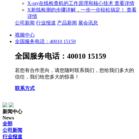
X-ray在线检查机的工作原理和核心技术
查看详情
X射线检测的步骤详解，一步一步轻松搞定！
查看
详情
公司新闻
行业报道
产品新闻
展会讯息
视频中心
全国服务电话：40010 15159
全国服务电话：40010 15159
若您有合作意向，请您随时联系我们，您给我们多大的
信任，我们给您多大的惊喜！
联系方式
新闻中心
News
全部
公司新闻
行业报道