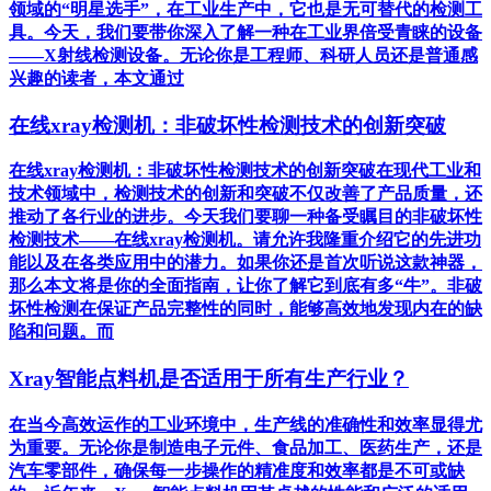
领域的“明星选手”，在工业生产中，它也是无可替代的检测工
具。今天，我们要带你深入了解一种在工业界倍受青睐的设备
——X射线检测设备。无论你是工程师、科研人员还是普通感
兴趣的读者，本文通过
在线xray检测机：非破坏性检测技术的创新突破
在线xray检测机：非破坏性检测技术的创新突破在现代工业和
技术领域中，检测技术的创新和突破不仅改善了产品质量，还
推动了各行业的进步。今天我们要聊一种备受瞩目的非破坏性
检测技术——在线xray检测机。请允许我隆重介绍它的先进功
能以及在各类应用中的潜力。如果你还是首次听说这款神器，
那么本文将是你的全面指南，让你了解它到底有多“牛”。非破
坏性检测在保证产品完整性的同时，能够高效地发现内在的缺
陷和问题。而
Xray智能点料机是否适用于所有生产行业？
在当今高效运作的工业环境中，生产线的准确性和效率显得尤
为重要。无论你是制造电子元件、食品加工、医药生产，还是
汽车零部件，确保每一步操作的精准度和效率都是不可或缺