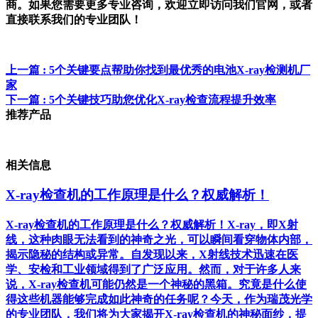
商。如果您需要更多专业咨询，欢迎立即访问我们官网，或者
直接联系我们的专业团队！
上一篇
: 5个关键要点帮助你找到最优秀的电池X-ray检测机厂
家
下一篇
: 5个关键技巧助您优化X-ray检查流程提升效率
推荐产品
相关信息
X-ray检查机的工作原理是什么？权威解析！
X-ray检查机的工作原理是什么？权威解析！X-ray，即X射
线，这种肉眼无法看到的神奇之光，可以瞬间看穿物体内部，
揭示隐秘的结构或异常。自发现以来，X射线技术迅速在医
学、安检和工业领域得到了广泛应用。然而，对于许多人来
说，X-ray检查机可能仍然是一个神秘的黑箱。究竟是什么使
得这些机器能够完成如此神奇的任务呢？今天，作为瑞茂光学
的专业团队，我们将为大家揭开X-ray检查机的神秘面纱，提