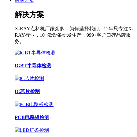
解决方案
解决方案
X-RAY点料机厂家众多，为何选择我们。12年只专注X-
RAY行业，10+歀设备研发生产，999+客户口碑品牌服
务。
IGBT半导体检测
IC芯片检测
PCB电路板检测