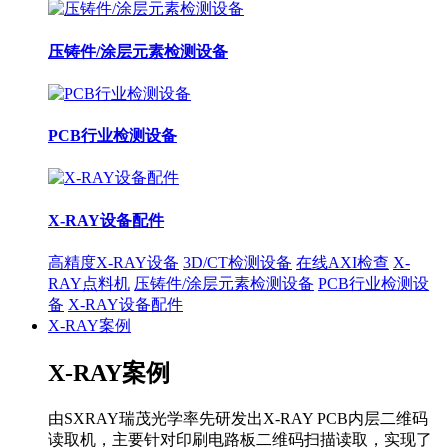
压铸件/涂层元素检测设备
PCB行业检测设备
X-RAY设备配件
高精度X-RAY设备
3D/CT检测设备
在线AXI检查
X-
RAY点料机
压铸件/涂层元素检测设备
PCB行业检测设
备
X-RAY设备配件
X-RAY案例
X-RAY案例
由SXRAY瑞茂光学率先研发出X-RAY PCB内层二维码
读取机，主要针对印刷电路板二维码扫描读取，实现了