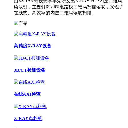
由SXRAY瑞茂光学率先研发出X-RAY PCB内层二维码
读取机，主要针对印刷电路板二维码扫描读取，实现了
在线式、高效率的内层二维码读取扫描。
高精度X-RAY设备
3D/CT检测设备
在线AXI检查
X-RAY点料机