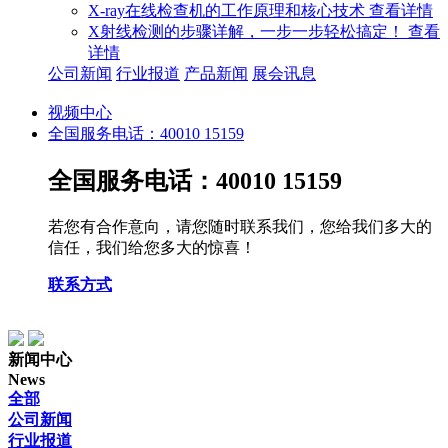
X-ray在线检查机的工作原理和核心技术
查看详情
X射线检测的步骤详解，一步一步轻松搞定！
查看
详情
公司新闻
行业报道
产品新闻
展会讯息
视频中心
全国服务电话：40010 15159
全国服务电话：40010 15159
若您有合作意向，请您随时联系我们，您给我们多大的
信任，我们给您多大的惊喜！
联系方式
新闻中心
News
全部
公司新闻
行业报道