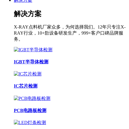
解决方案
解决方案
X-RAY点料机厂家众多，为何选择我们。12年只专注X-
RAY行业，10+歀设备研发生产，999+客户口碑品牌服
务。
IGBT半导体检测
IC芯片检测
PCB电路板检测