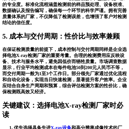
的专业度。标准化流程涵盖检测前的样品预处理、设备校准、
数据确认及报告编写，确保每一个环节的科学严谨。拥有完善
质量体系的厂家，不仅降低了检测误差，也增强了客户对检测
结论的信任度。
5. 成本与交付周期：性价比与效率兼顾
在保证检测质量的前提下，成本控制与交付周期同样是企业选
择电池X-ray检测厂家的重要考量。合理的检测费用应反映设
备、技术与服务水平，避免因低价而牺牲质量。市场调查数据
显示，行业平均检测成本在每件电池50到200元人民币不等，
而交付周期一般为1至3个工作日。部分领先厂家通过优化流程
和自动化设备，实现当日快速检测，显著提升客户效率。企业
应结合自身生产周期和预算，综合评估检测方案的性价比，确
保检测既高效又经济。
关键建议：选择电池X-ray检测厂家时必
读
优先选择具备先进
X-ray设备
和高分辨率成像技术的厂