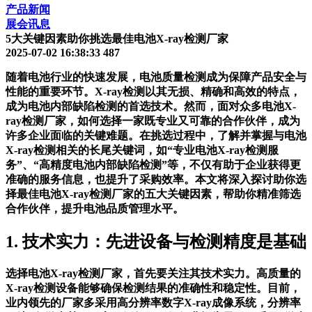
产品新闻
展会讯息
5大关键因素助你挑选最佳电池X-ray检测厂家
2025-07-02 16:38:33
487
随着电池行业的快速发展，电池质量检测成为保障产品安全与
性能的重要环节。X-ray检测以其无损、精确和高效的特点，
成为电池内部缺陷检测的首选技术。然而，面对众多电池X-
ray检测厂家，如何选择一家既专业又可靠的合作伙伴，成为
许多企业面临的关键难题。在挑选过程中，了解并掌握与电池
X-ray检测相关的长尾关键词，如“专业电池X-ray检测服
务”、“高精度电池内部缺陷检测”等，不仅有助于企业获得更
准确的服务信息，也提升了采购效率。本文将深入探讨助你选
择最佳电池X-ray检测厂家的五大关键因素，帮助你精准筛选
合作伙伴，提升电池品质管理水平。
1. 技术实力：先进设备与检测精度是基础
选择电池X-ray检测厂家，首先要关注其技术实力。高质量的
X-ray检测设备能够确保检测结果的准确性和稳定性。目前，
业内领先的厂家多采用高分辨率数字X-ray成像系统，分辨率