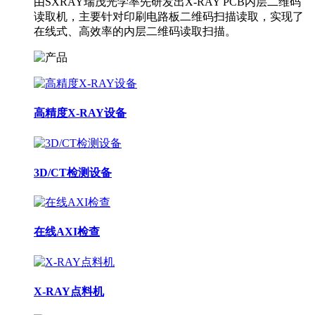
由SXRAY瑞茂光学率先研发出X-RAY PCB内层二维码
读取机，主要针对印刷电路板二维码扫描读取，实现了
在线式、高效率的内层二维码读取扫描。
高精度X-RAY设备
3D/CT检测设备
在线AXI检查
X-RAY点料机