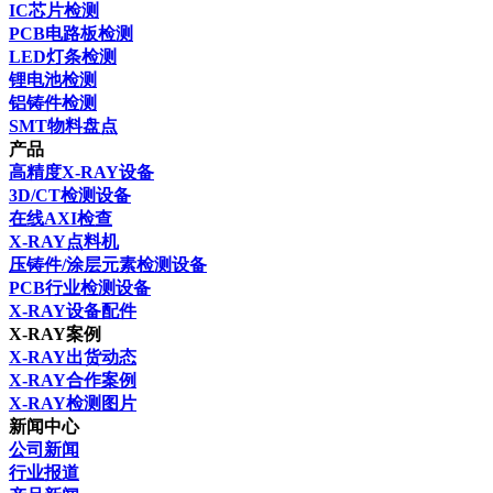
IC芯片检测
PCB电路板检测
LED灯条检测
锂电池检测
铝铸件检测
SMT物料盘点
产品
高精度X-RAY设备
3D/CT检测设备
在线AXI检查
X-RAY点料机
压铸件/涂层元素检测设备
PCB行业检测设备
X-RAY设备配件
X-RAY案例
X-RAY出货动态
X-RAY合作案例
X-RAY检测图片
新闻中心
公司新闻
行业报道