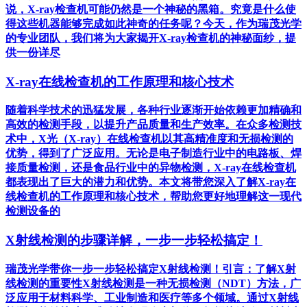
说，X-ray检查机可能仍然是一个神秘的黑箱。究竟是什么使
得这些机器能够完成如此神奇的任务呢？今天，作为瑞茂光学
的专业团队，我们将为大家揭开X-ray检查机的神秘面纱，提
供一份详尽
X-ray在线检查机的工作原理和核心技术
随着科学技术的迅猛发展，各种行业逐渐开始依赖更加精确和
高效的检测手段，以提升产品质量和生产效率。在众多检测技
术中，X光（X-ray）在线检查机以其高精准度和无损检测的
优势，得到了广泛应用。无论是电子制造行业中的电路板、焊
接质量检测，还是食品行业中的异物检测，X-ray在线检查机
都表现出了巨大的潜力和优势。本文将带您深入了解X-ray在
线检查机的工作原理和核心技术，帮助您更好地理解这一现代
检测设备的
X射线检测的步骤详解，一步一步轻松搞定！
瑞茂光学带你一步一步轻松搞定X射线检测！引言：了解X射
线检测的重要性X射线检测是一种无损检测（NDT）方法，广
泛应用于材料科学、工业制造和医疗等多个领域。通过X射线