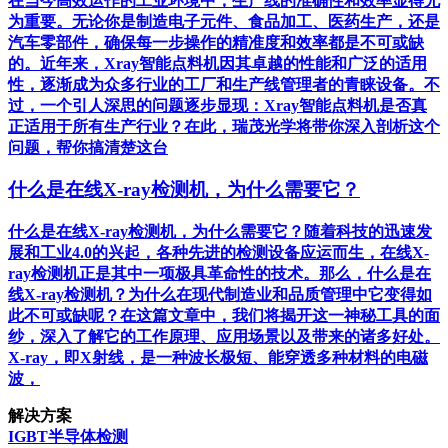
在当今高效运作的工业环境中，生产线的准确性和效率显得尤
为重要。无论你是制造电子元件、食品加工、医药生产，还是
汽车零部件，确保每一步操作的精准度和效率都是不可或缺
的。近年来，Xray智能点料机因其卓越的性能和广泛的适用
性，逐渐成为众多行业的工厂和生产线管理者的青睐设备。不
过，一个引人深思的问题逐步显现：Xray智能点料机是否真
正适用于所有生产行业？在此，瑞茂光学将带你深入剖析这个
问题，帮你搞清楚这台
什么是在线X-ray检测机，为什么需要它？
什么是在线X-ray检测机，为什么需要它？随着科技的迅速发
展和工业4.0的兴起，各种先进的检测设备应运而生，在线X-
ray检测机正是其中一项极具革命性的技术。那么，什么是在
线X-ray检测机？为什么在现代制造业和品质管理中它变得如
此不可或缺呢？在这篇文章中，我们将揭开这一神秘工具的面
纱，深入了解它的工作原理、应用场景以及带来的诸多好处。
X-ray，即X射线，是一种波长极短、能穿透多种材料的电磁
波，
解决方案
IGBT半导体检测