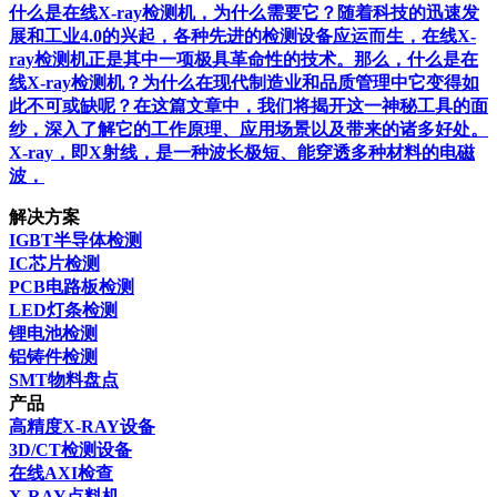
什么是在线X-ray检测机，为什么需要它？随着科技的迅速发
展和工业4.0的兴起，各种先进的检测设备应运而生，在线X-
ray检测机正是其中一项极具革命性的技术。那么，什么是在
线X-ray检测机？为什么在现代制造业和品质管理中它变得如
此不可或缺呢？在这篇文章中，我们将揭开这一神秘工具的面
纱，深入了解它的工作原理、应用场景以及带来的诸多好处。
X-ray，即X射线，是一种波长极短、能穿透多种材料的电磁
波，
解决方案
IGBT半导体检测
IC芯片检测
PCB电路板检测
LED灯条检测
锂电池检测
铝铸件检测
SMT物料盘点
产品
高精度X-RAY设备
3D/CT检测设备
在线AXI检查
X-RAY点料机