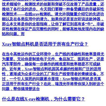
技术领域中，检测技术的创新和突破不仅改善了产品质量，还
推动了各行业的进步。今天我们要聊一种备受瞩目的非破坏性
检测技术——在线xray检测机。请允许我隆重介绍它的先进功
能以及在各类应用中的潜力。如果你还是首次听说这款神器，
那么本文将是你的全面指南，让你了解它到底有多“牛”。非破
坏性检测在保证产品完整性的同时，能够高效地发现内在的缺
陷和问题。而
Xray智能点料机是否适用于所有生产行业？
在当今高效运作的工业环境中，生产线的准确性和效率显得尤
为重要。无论你是制造电子元件、食品加工、医药生产，还是
汽车零部件，确保每一步操作的精准度和效率都是不可或缺
的。近年来，Xray智能点料机因其卓越的性能和广泛的适用
性，逐渐成为众多行业的工厂和生产线管理者的青睐设备。不
过，一个引人深思的问题逐步显现：Xray智能点料机是否真
正适用于所有生产行业？在此，瑞茂光学将带你深入剖析这个
问题，帮你搞清楚这台
什么是在线X-ray检测机，为什么需要它？