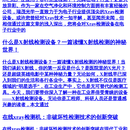
放异彩。作为一家在空气净化和环境控制方面拥有丰富经验的
公司，瑞茂光学一直致力于为电子行业提供顶尖的Xray检测
设备。或许您曾经对Xray技术一知半解，甚至闻所未闻，但
相信通过这篇文章的浅入深出，您将会对Xray检测设备在电
子行业中的
什么是X射线检测设备？一篇读懂X射线检测的神秘
世界！
什么是X射线检测设备？一篇读懂X射线检测的神秘世界！当
我们谈起X射线，你的第一反应是什么？是医院里的X光片？
还是超级英雄电影中某种神秘力量？无论如何，X射线早已深
入到我们的生活和各行各业中。事实上，X射线不仅仅是医疗
领域的“明星选手”，在工业生产中，它也是无可替代的检测工
具。今天，我们要带你深入了解一种在工业界倍受青睐的设备
——X射线检测设备。无论你是工程师、科研人员还是普通感
兴趣的读者，本文通过
在线xray检测机：非破坏性检测技术的创新突破
在线xray检测机：非破坏性检测技术的创新突破在现代工业和