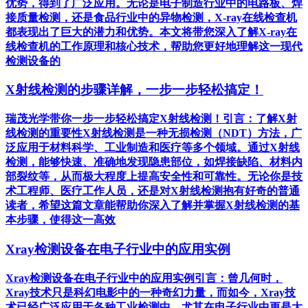
优势，得到了广泛应用。无论是电子制造行业中的电路板、焊
接质量检测，还是食品行业中的异物检测，X-ray在线检查机
都表现出了巨大的潜力和优势。本文将带您深入了解X-ray在
线检查机的工作原理和核心技术，帮助您更好地理解这一现代
检测设备的
X射线检测的步骤详解，一步一步轻松搞定！
瑞茂光学带你一步一步轻松搞定X射线检测！引言：了解X射
线检测的重要性X射线检测是一种无损检测（NDT）方法，广
泛应用于材料科学、工业制造和医疗等多个领域。通过X射线
检测，能够快速、准确地发现隐患部位，如焊接缺陷、材料内
部裂纹等，从而极大程度上提高安全性和可靠性。无论你是技
术工程师、医疗工作人员，还是对X射线检测抱有好奇的普通
读者，希望这篇文章能帮助你深入了解并掌握X射线检测的基
本步骤，使得这一高效
Xray检测设备在电子行业中的应用实例
Xray检测设备在电子行业中的应用实例引言：曾几何时，
Xray技术只是科幻电影中的一种奇幻力量，而如今，Xray技
术已经广泛应用于各种工业检测中，尤其在电子行业中更是大