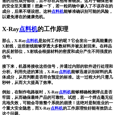
需的活性成分都在，且不存在其他有害物质。这对于确保患者
的安全至关重要！想象一下，若一粒药物中掺入了不该存在的
成分，后果不堪设想。这种
点料机
能够准确识别可能的风险，
以避免潜在的健康危机。
X-Ray
点料机
的工作原理
那么，X-Ray
点料机
是如何工作的呢？它会发出一束高能量的
X射线，这些射线能够穿透大多数材料并被反射回来。在样品
的反射部位，X射线会根据材料的密度和成分产生不同强度的
信号。
接下来，机器将接收这些信号，并通过内部的软件进行处理和
分析。利用先进的算法，X-Ray
点料机
能够迅速识别材料的具
体成分，从而判断是否符合预定的标准。这一过程大约只需几
秒钟，从而大大提高了效率。
例如，在制作电路板时，X-Ray
点料机
能够精确检测焊点是否
牢固，从而确保最终产品的可靠性。试想，若一个焊点毫无征
兆地失效，可能会导致整个系统的崩溃！这绝对是制造业的一
个重大安全隐患，而X-Ray
点料机
的工作原理恰好能有效防止
这个问题。