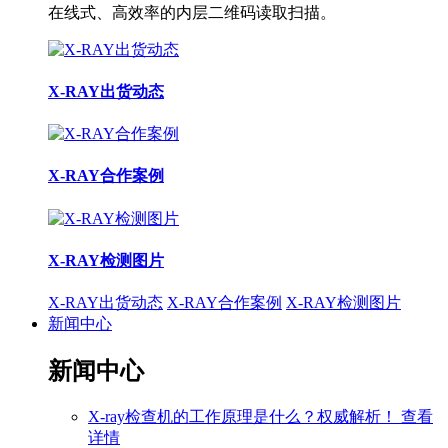
在线式、高效率的内层二维码读取扫描。
X-RAY出货动态
X-RAY合作案例
X-RAY检测图片
X-RAY出货动态
X-RAY合作案例
X-RAY检测图片
新闻中心
新闻中心
X-ray检查机的工作原理是什么？权威解析！
查看
详情