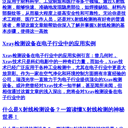
泛应用于材料科学、工业制造和医疗等多个领域。通过X射线
检测，能够快速、准确地发现隐患部位，如焊接缺陷、材料内
部裂纹等，从而极大程度上提高安全性和可靠性。无论你是技
术工程师、医疗工作人员，还是对X射线检测抱有好奇的普通
读者，希望这篇文章能帮助你深入了解并掌握X射线检测的基
本步骤，使得这一高效
Xray检测设备在电子行业中的应用实例
Xray检测设备在电子行业中的应用实例引言：曾几何时，
Xray技术只是科幻电影中的一种奇幻力量，而如今，Xray技
术已经广泛应用于各种工业检测中，尤其在电子行业中更是大
放异彩。作为一家在空气净化和环境控制方面拥有丰富经验的
公司，瑞茂光学一直致力于为电子行业提供顶尖的Xray检测
设备。或许您曾经对Xray技术一知半解，甚至闻所未闻，但
相信通过这篇文章的浅入深出，您将会对Xray检测设备在电
子行业中的
什么是X射线检测设备？一篇读懂X射线检测的神秘
世界！