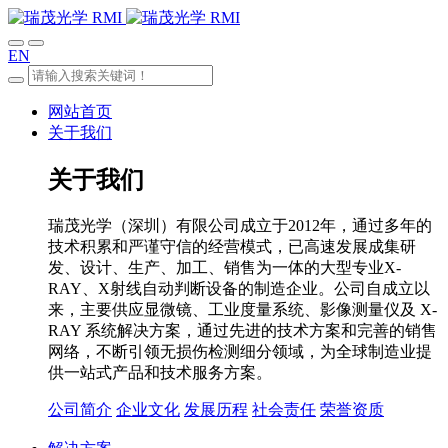
EN
网站首页
关于我们
关于我们
瑞茂光学（深圳）有限公司成立于2012年，通过多年的
技术积累和严谨守信的经营模式，已高速发展成集研
发、设计、生产、加工、销售为一体的大型专业X-
RAY、X射线自动判断设备的制造企业。公司自成立以
来，主要供应显微镜、工业度量系统、影像测量仪及 X-
RAY 系统解决方案，通过先进的技术方案和完善的销售
网络，不断引领无损伤检测细分领域，为全球制造业提
供一站式产品和技术服务方案。
公司简介
企业文化
发展历程
社会责任
荣誉资质