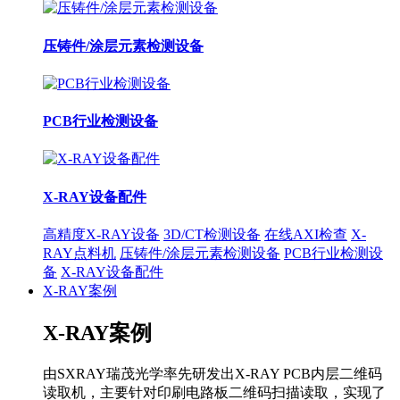
压铸件/涂层元素检测设备
PCB行业检测设备
X-RAY设备配件
高精度X-RAY设备
3D/CT检测设备
在线AXI检查
X-
RAY点料机
压铸件/涂层元素检测设备
PCB行业检测设
备
X-RAY设备配件
X-RAY案例
X-RAY案例
由SXRAY瑞茂光学率先研发出X-RAY PCB内层二维码
读取机，主要针对印刷电路板二维码扫描读取，实现了