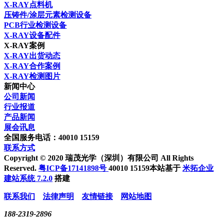
X-RAY点料机
压铸件/涂层元素检测设备
PCB行业检测设备
X-RAY设备配件
X-RAY案例
X-RAY出货动态
X-RAY合作案例
X-RAY检测图片
新闻中心
公司新闻
行业报道
产品新闻
展会讯息
全国服务电话：40010 15159
联系方式
Copyright © 2020 瑞茂光学（深圳）有限公司 All Rights
Reserved.
粤ICP备17141898号
40010 15159本站基于
米拓企业
建站系统 7.2.0
搭建
联系我们
法律声明
友情链接
网站地图
188-2319-2896