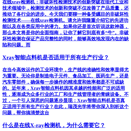
在线xray检测机：非破坏性检测技术的创新突破在现代工业和
技术领域中，检测技术的创新和突破不仅改善了产品质量，还
推动了各行业的进步。今天我们要聊一种备受瞩目的非破坏性
检测技术——在线xray检测机。请允许我隆重介绍它的先进功
能以及在各类应用中的潜力。如果你还是首次听说这款神器，
那么本文将是你的全面指南，让你了解它到底有多“牛”。非破
坏性检测在保证产品完整性的同时，能够高效地发现内在的缺
陷和问题。而
Xray智能点料机是否适用于所有生产行业？
在当今高效运作的工业环境中，生产线的准确性和效率显得尤
为重要。无论你是制造电子元件、食品加工、医药生产，还是
汽车零部件，确保每一步操作的精准度和效率都是不可或缺
的。近年来，Xray智能点料机因其卓越的性能和广泛的适用
性，逐渐成为众多行业的工厂和生产线管理者的青睐设备。不
过，一个引人深思的问题逐步显现：Xray智能点料机是否真
正适用于所有生产行业？在此，瑞茂光学将带你深入剖析这个
问题，帮你搞清楚这台
什么是在线X-ray检测机，为什么需要它？