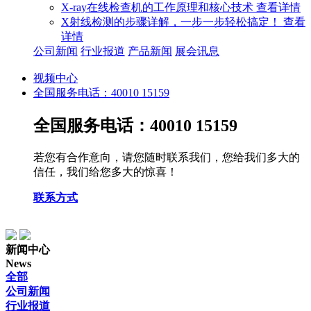
X-ray在线检查机的工作原理和核心技术
查看详情
X射线检测的步骤详解，一步一步轻松搞定！
查看
详情
公司新闻
行业报道
产品新闻
展会讯息
视频中心
全国服务电话：40010 15159
全国服务电话：40010 15159
若您有合作意向，请您随时联系我们，您给我们多大的
信任，我们给您多大的惊喜！
联系方式
新闻中心
News
全部
公司新闻
行业报道