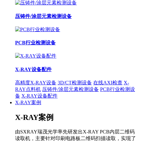
压铸件/涂层元素检测设备
PCB行业检测设备
X-RAY设备配件
高精度X-RAY设备
3D/CT检测设备
在线AXI检查
X-
RAY点料机
压铸件/涂层元素检测设备
PCB行业检测设
备
X-RAY设备配件
X-RAY案例
X-RAY案例
由SXRAY瑞茂光学率先研发出X-RAY PCB内层二维码
读取机，主要针对印刷电路板二维码扫描读取，实现了