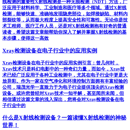
线检测的重要性X射线检测是一种无损检测（NDT）方法，广
泛应用于材料科学、工业制造和医疗等多个领域。通过X射线
检测，能够快速、准确地发现隐患部位，如焊接缺陷、材料内
部裂纹等，从而极大程度上提高安全性和可靠性。无论你是技
术工程师、医疗工作人员，还是对X射线检测抱有好奇的普通
读者，希望这篇文章能帮助你深入了解并掌握X射线检测的基
本步骤，使得这一高效
Xray检测设备在电子行业中的应用实例
Xray检测设备在电子行业中的应用实例引言：曾几何时，
Xray技术只是科幻电影中的一种奇幻力量，而如今，Xray技
术已经广泛应用于各种工业检测中，尤其在电子行业中更是大
放异彩。作为一家在空气净化和环境控制方面拥有丰富经验的
公司，瑞茂光学一直致力于为电子行业提供顶尖的Xray检测
设备。或许您曾经对Xray技术一知半解，甚至闻所未闻，但
相信通过这篇文章的浅入深出，您将会对Xray检测设备在电
子行业中的
什么是X射线检测设备？一篇读懂X射线检测的神秘
世界！