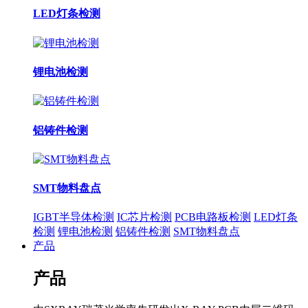
LED灯条检测
锂电池检测
铝铸件检测
SMT物料盘点
IGBT半导体检测
IC芯片检测
PCB电路板检测
LED灯条
检测
锂电池检测
铝铸件检测
SMT物料盘点
产品
产品