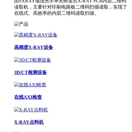
由SXRAY瑞茂光学率先研发出X-RAY PCB内层二维码
读取机，主要针对印刷电路板二维码扫描读取，实现了
在线式、高效率的内层二维码读取扫描。
高精度X-RAY设备
3D/CT检测设备
在线AXI检查
X-RAY点料机