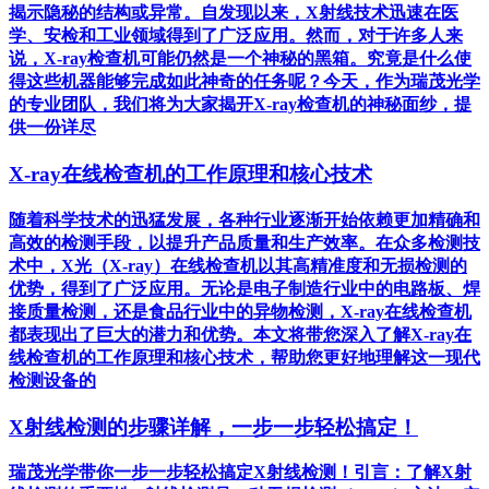
揭示隐秘的结构或异常。自发现以来，X射线技术迅速在医
学、安检和工业领域得到了广泛应用。然而，对于许多人来
说，X-ray检查机可能仍然是一个神秘的黑箱。究竟是什么使
得这些机器能够完成如此神奇的任务呢？今天，作为瑞茂光学
的专业团队，我们将为大家揭开X-ray检查机的神秘面纱，提
供一份详尽
X-ray在线检查机的工作原理和核心技术
随着科学技术的迅猛发展，各种行业逐渐开始依赖更加精确和
高效的检测手段，以提升产品质量和生产效率。在众多检测技
术中，X光（X-ray）在线检查机以其高精准度和无损检测的
优势，得到了广泛应用。无论是电子制造行业中的电路板、焊
接质量检测，还是食品行业中的异物检测，X-ray在线检查机
都表现出了巨大的潜力和优势。本文将带您深入了解X-ray在
线检查机的工作原理和核心技术，帮助您更好地理解这一现代
检测设备的
X射线检测的步骤详解，一步一步轻松搞定！
瑞茂光学带你一步一步轻松搞定X射线检测！引言：了解X射