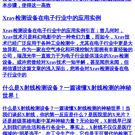
本步骤，使得这一高效
Xray检测设备在电子行业中的应用实例
Xray检测设备在电子行业中的应用实例引言：曾几何时，
Xray技术只是科幻电影中的一种奇幻力量，而如今，Xray技
术已经广泛应用于各种工业检测中，尤其在电子行业中更是大
放异彩。作为一家在空气净化和环境控制方面拥有丰富经验的
公司，瑞茂光学一直致力于为电子行业提供顶尖的Xray检测
设备。或许您曾经对Xray技术一知半解，甚至闻所未闻，但
相信通过这篇文章的浅入深出，您将会对Xray检测设备在电
子行业中的
什么是X射线检测设备？一篇读懂X射线检测的神秘
世界！
什么是X射线检测设备？一篇读懂X射线检测的神秘世界！当
我们谈起X射线，你的第一反应是什么？是医院里的X光片？
还是超级英雄电影中某种神秘力量？无论如何，X射线早已深
入到我们的生活和各行各业中。事实上，X射线不仅仅是医疗
领域的“明星选手”，在工业生产中，它也是无可替代的检测工