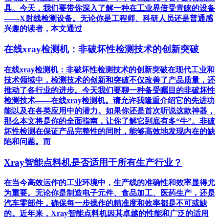
具。今天，我们要带你深入了解一种在工业界倍受青睐的设备
——X射线检测设备。无论你是工程师、科研人员还是普通感
兴趣的读者，本文通过
在线xray检测机：非破坏性检测技术的创新突破
在线xray检测机：非破坏性检测技术的创新突破在现代工业和
技术领域中，检测技术的创新和突破不仅改善了产品质量，还
推动了各行业的进步。今天我们要聊一种备受瞩目的非破坏性
检测技术——在线xray检测机。请允许我隆重介绍它的先进功
能以及在各类应用中的潜力。如果你还是首次听说这款神器，
那么本文将是你的全面指南，让你了解它到底有多“牛”。非破
坏性检测在保证产品完整性的同时，能够高效地发现内在的缺
陷和问题。而
Xray智能点料机是否适用于所有生产行业？
在当今高效运作的工业环境中，生产线的准确性和效率显得尤
为重要。无论你是制造电子元件、食品加工、医药生产，还是
汽车零部件，确保每一步操作的精准度和效率都是不可或缺
的。近年来，Xray智能点料机因其卓越的性能和广泛的适用