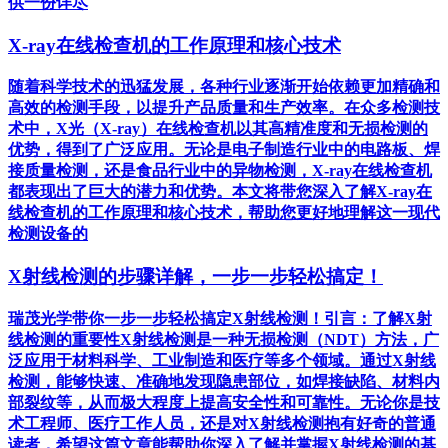
供一份详尽
X-ray在线检查机的工作原理和核心技术
随着科学技术的迅猛发展，各种行业逐渐开始依赖更加精确和
高效的检测手段，以提升产品质量和生产效率。在众多检测技
术中，X光（X-ray）在线检查机以其高精准度和无损检测的
优势，得到了广泛应用。无论是电子制造行业中的电路板、焊
接质量检测，还是食品行业中的异物检测，X-ray在线检查机
都表现出了巨大的潜力和优势。本文将带您深入了解X-ray在
线检查机的工作原理和核心技术，帮助您更好地理解这一现代
检测设备的
X射线检测的步骤详解，一步一步轻松搞定！
瑞茂光学带你一步一步轻松搞定X射线检测！引言：了解X射
线检测的重要性X射线检测是一种无损检测（NDT）方法，广
泛应用于材料科学、工业制造和医疗等多个领域。通过X射线
检测，能够快速、准确地发现隐患部位，如焊接缺陷、材料内
部裂纹等，从而极大程度上提高安全性和可靠性。无论你是技
术工程师、医疗工作人员，还是对X射线检测抱有好奇的普通
读者，希望这篇文章能帮助你深入了解并掌握X射线检测的基