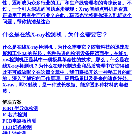
性，逐渐成为众多行业的工厂和生产线管理者的青睐设备。不
过，一个引人深思的问题逐步显现：Xray智能点料机是否真
正适用于所有生产行业？在此，瑞茂光学将带你深入剖析这个
问题，帮你搞清楚这台
什么是在线X-ray检测机，为什么需要它？
什么是在线X-ray检测机，为什么需要它？随着科技的迅速发
展和工业4.0的兴起，各种先进的检测设备应运而生，在线X-
ray检测机正是其中一项极具革命性的技术。那么，什么是在
线X-ray检测机？为什么在现代制造业和品质管理中它变得如
此不可或缺呢？在这篇文章中，我们将揭开这一神秘工具的面
纱，深入了解它的工作原理、应用场景以及带来的诸多好处。
X-ray，即X射线，是一种波长极短、能穿透多种材料的电磁
波，
解决方案
IGBT半导体检测
IC芯片检测
PCB电路板检测
LED灯条检测
锂电池检测