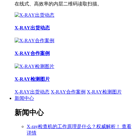
在线式、高效率的内层二维码读取扫描。
X-RAY出货动态
X-RAY合作案例
X-RAY检测图片
X-RAY出货动态
X-RAY合作案例
X-RAY检测图片
新闻中心
新闻中心
X-ray检查机的工作原理是什么？权威解析！
查看
详情