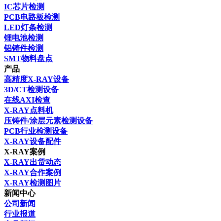
IC芯片检测
PCB电路板检测
LED灯条检测
锂电池检测
铝铸件检测
SMT物料盘点
产品
高精度X-RAY设备
3D/CT检测设备
在线AXI检查
X-RAY点料机
压铸件/涂层元素检测设备
PCB行业检测设备
X-RAY设备配件
X-RAY案例
X-RAY出货动态
X-RAY合作案例
X-RAY检测图片
新闻中心
公司新闻
行业报道