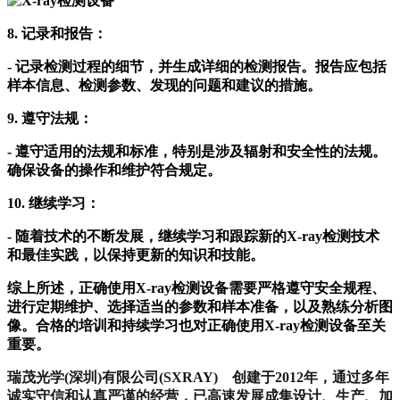
8. 记录和报告：
- 记录检测过程的细节，并生成详细的检测报告。报告应包括
样本信息、检测参数、发现的问题和建议的措施。
9. 遵守法规：
- 遵守适用的法规和标准，特别是涉及辐射和安全性的法规。
确保设备的操作和维护符合规定。
10. 继续学习：
- 随着技术的不断发展，继续学习和跟踪新的X-ray检测技术
和最佳实践，以保持更新的知识和技能。
综上所述，正确使用X-ray检测设备需要严格遵守安全规程、
进行定期维护、选择适当的参数和样本准备，以及熟练分析图
像。合格的培训和持续学习也对正确使用X-ray检测设备至关
重要。
瑞茂光学(深圳)有限公司(SXRAY) 创建于2012年，通过多年
诚实守信和认真严谨的经营，已高速发展成集设计、生产、加