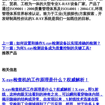
工、贸易、工程为一体的大型专业X-RAY设备厂家。产品了
通过ISO9001：2000质量管理体系及ISO14001：2004.CE,环境
管理体系世界标准认证。致力于工业(无损探伤)方案探索，开
发研制高性价比的X-RAY系统是我们一如既往的目标。
上一篇
: 如何设置和操作X-ray检测设备以实现准确的检测？
下一篇
: 为何X-ray检测设备成为质量控制的关键工具?
推荐产品
相关信息
X-ray检查机的工作原理是什么？权威解析！
X-ray检查机的工作原理是什么？权威解析！X-ray，即X射
线，这种肉眼无法看到的神奇之光，可以瞬间看穿物体内部，
揭示隐秘的结构或异常。自发现以来，X射线技术迅速在医
学、安检和工业领域得到了广泛应用。然而，对于许多人来