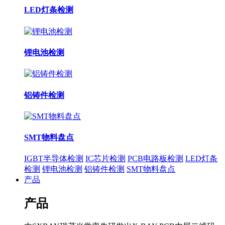
LED灯条检测
锂电池检测
铝铸件检测
SMT物料盘点
IGBT半导体检测
IC芯片检测
PCB电路板检测
LED灯条
检测
锂电池检测
铝铸件检测
SMT物料盘点
产品
产品