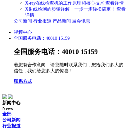
X-ray在线检查机的工作原理和核心技术
查看详情
X射线检测的步骤详解，一步一步轻松搞定！
查看
详情
公司新闻
行业报道
产品新闻
展会讯息
视频中心
全国服务电话：40010 15159
全国服务电话：40010 15159
若您有合作意向，请您随时联系我们，您给我们多大的
信任，我们给您多大的惊喜！
联系方式
新闻中心
News
全部
公司新闻
行业报道