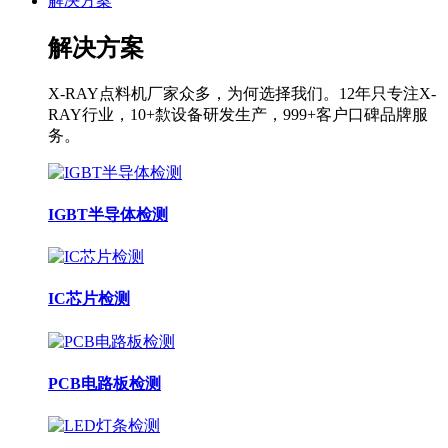
解决方案
解决方案
X-RAY点料机厂家众多，为何选择我们。12年只专注X-
RAY行业，10+歀设备研发生产，999+客户口碑品牌服
务。
IGBT半导体检测
IC芯片检测
PCB电路板检测