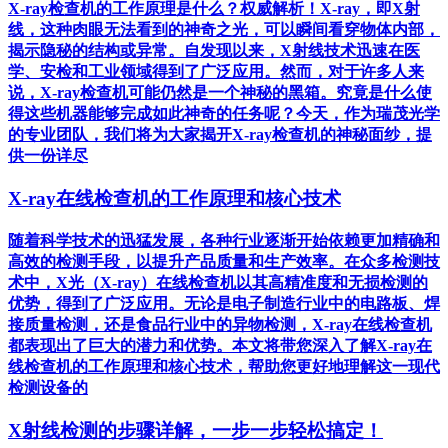
X-ray检查机的工作原理是什么？权威解析！X-ray，即X射
线，这种肉眼无法看到的神奇之光，可以瞬间看穿物体内部，
揭示隐秘的结构或异常。自发现以来，X射线技术迅速在医
学、安检和工业领域得到了广泛应用。然而，对于许多人来
说，X-ray检查机可能仍然是一个神秘的黑箱。究竟是什么使
得这些机器能够完成如此神奇的任务呢？今天，作为瑞茂光学
的专业团队，我们将为大家揭开X-ray检查机的神秘面纱，提
供一份详尽
X-ray在线检查机的工作原理和核心技术
随着科学技术的迅猛发展，各种行业逐渐开始依赖更加精确和
高效的检测手段，以提升产品质量和生产效率。在众多检测技
术中，X光（X-ray）在线检查机以其高精准度和无损检测的
优势，得到了广泛应用。无论是电子制造行业中的电路板、焊
接质量检测，还是食品行业中的异物检测，X-ray在线检查机
都表现出了巨大的潜力和优势。本文将带您深入了解X-ray在
线检查机的工作原理和核心技术，帮助您更好地理解这一现代
检测设备的
X射线检测的步骤详解，一步一步轻松搞定！