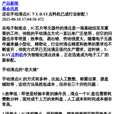
产品新闻
展会讯息
还在手动清点IC？X-RAY点料机已成行业标配！
2025-06-16 17:04:56
472
在电子制造业，IC芯片等元器件的清点是一项基础但至关重
要的工作。传统的手动清点方式一直以来广泛使用，但它的问
题也非常明显：效率低、易出错、劳动强度大。随着电子元器
件越来越小型化、精密化，行业对清点精度和效率的要求也不
断提升，传统方式早已无法满足现代生产需求。这时候，X-
RAY
点料机
作为智能化清点设备，正在迅速成为电子工厂的
新标配。
手动清点的“老大难”
手动清点IC的方式有多种，比如人工数数、称重估算、拨盘
辅助等，这些方法虽然低成本，但存在三个共性问题：
1.
效率低
：即使是经验丰富的操作员，清点一个IC盘也需要耗
费数分钟，面对成千上万的来料盘，人工成本和时间成本都非
常高。
2.
误差大
：IC体积微小、排列密集，稍有偏差就可能导致盘点