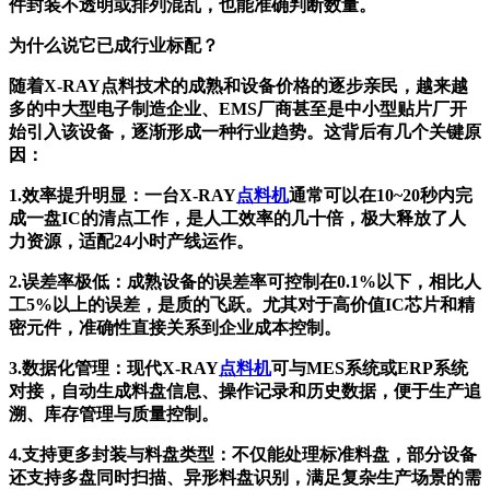
件封装不透明或排列混乱，也能准确判断数量。
为什么说它已成行业标配？
随着X-RAY点料技术的成熟和设备价格的逐步亲民，越来越
多的中大型电子制造企业、EMS厂商甚至是中小型贴片厂开
始引入该设备，逐渐形成一种行业趋势。这背后有几个关键原
因：
1.
效率提升明显
：一台X-RAY
点料机
通常可以在10~20秒内完
成一盘IC的清点工作，是人工效率的几十倍，极大释放了人
力资源，适配24小时产线运作。
2.
误差率极低
：成熟设备的误差率可控制在0.1%以下，相比人
工5%以上的误差，是质的飞跃。尤其对于高价值IC芯片和精
密元件，准确性直接关系到企业成本控制。
3.
数据化管理
：现代X-RAY
点料机
可与MES系统或ERP系统
对接，自动生成料盘信息、操作记录和历史数据，便于生产追
溯、库存管理与质量控制。
4.
支持更多封装与料盘类型
：不仅能处理标准料盘，部分设备
还支持多盘同时扫描、异形料盘识别，满足复杂生产场景的需