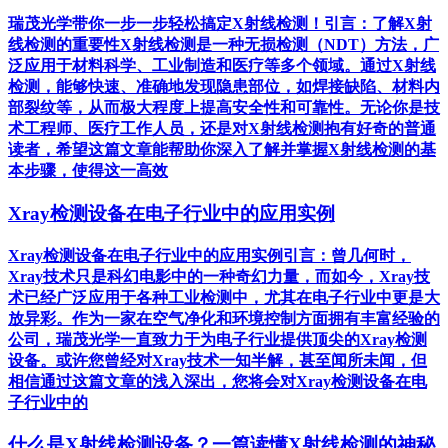
瑞茂光学带你一步一步轻松搞定X射线检测！引言：了解X射
线检测的重要性X射线检测是一种无损检测（NDT）方法，广
泛应用于材料科学、工业制造和医疗等多个领域。通过X射线
检测，能够快速、准确地发现隐患部位，如焊接缺陷、材料内
部裂纹等，从而极大程度上提高安全性和可靠性。无论你是技
术工程师、医疗工作人员，还是对X射线检测抱有好奇的普通
读者，希望这篇文章能帮助你深入了解并掌握X射线检测的基
本步骤，使得这一高效
Xray检测设备在电子行业中的应用实例
Xray检测设备在电子行业中的应用实例引言：曾几何时，
Xray技术只是科幻电影中的一种奇幻力量，而如今，Xray技
术已经广泛应用于各种工业检测中，尤其在电子行业中更是大
放异彩。作为一家在空气净化和环境控制方面拥有丰富经验的
公司，瑞茂光学一直致力于为电子行业提供顶尖的Xray检测
设备。或许您曾经对Xray技术一知半解，甚至闻所未闻，但
相信通过这篇文章的浅入深出，您将会对Xray检测设备在电
子行业中的
什么是X射线检测设备？一篇读懂X射线检测的神秘