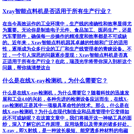
Xray智能点料机是否适用于所有生产行业？
在当今高效运作的工业环境中，生产线的准确性和效率显得尤
为重要。无论你是制造电子元件、食品加工、医药生产，还是
汽车零部件，确保每一步操作的精准度和效率都是不可或缺
的。近年来，Xray智能点料机因其卓越的性能和广泛的适用
性，逐渐成为众多行业的工厂和生产线管理者的青睐设备。不
过，一个引人深思的问题逐步显现：Xray智能点料机是否真
正适用于所有生产行业？在此，瑞茂光学将带你深入剖析这个
问题，帮你搞清楚这台
什么是在线X-ray检测机，为什么需要它？
什么是在线X-ray检测机，为什么需要它？随着科技的迅速发
展和工业4.0的兴起，各种先进的检测设备应运而生，在线X-
ray检测机正是其中一项极具革命性的技术。那么，什么是在
线X-ray检测机？为什么在现代制造业和品质管理中它变得如
此不可或缺呢？在这篇文章中，我们将揭开这一神秘工具的面
纱，深入了解它的工作原理、应用场景以及带来的诸多好处。
X-ray，即X射线，是一种波长极短、能穿透多种材料的电磁