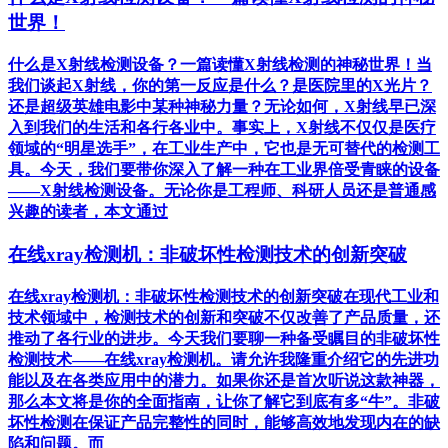
世界！
什么是X射线检测设备？一篇读懂X射线检测的神秘世界！当
我们谈起X射线，你的第一反应是什么？是医院里的X光片？
还是超级英雄电影中某种神秘力量？无论如何，X射线早已深
入到我们的生活和各行各业中。事实上，X射线不仅仅是医疗
领域的“明星选手”，在工业生产中，它也是无可替代的检测工
具。今天，我们要带你深入了解一种在工业界倍受青睐的设备
——X射线检测设备。无论你是工程师、科研人员还是普通感
兴趣的读者，本文通过
在线xray检测机：非破坏性检测技术的创新突破
在线xray检测机：非破坏性检测技术的创新突破在现代工业和
技术领域中，检测技术的创新和突破不仅改善了产品质量，还
推动了各行业的进步。今天我们要聊一种备受瞩目的非破坏性
检测技术——在线xray检测机。请允许我隆重介绍它的先进功
能以及在各类应用中的潜力。如果你还是首次听说这款神器，
那么本文将是你的全面指南，让你了解它到底有多“牛”。非破
坏性检测在保证产品完整性的同时，能够高效地发现内在的缺
陷和问题。而