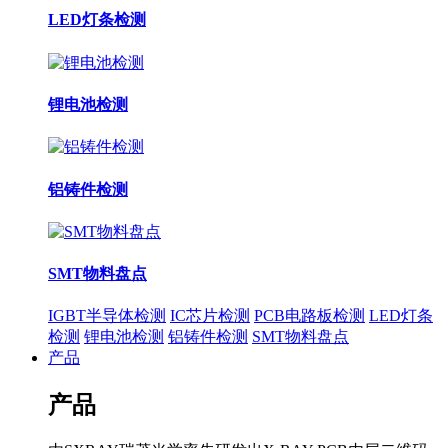
LED灯条检测
锂电池检测
铝铸件检测
SMT物料盘点
IGBT半导体检测
IC芯片检测
PCB电路板检测
LED灯条
检测
锂电池检测
铝铸件检测
SMT物料盘点
产品
产品