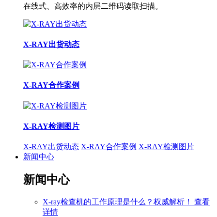
在线式、高效率的内层二维码读取扫描。
X-RAY出货动态
X-RAY合作案例
X-RAY检测图片
X-RAY出货动态
X-RAY合作案例
X-RAY检测图片
新闻中心
新闻中心
X-ray检查机的工作原理是什么？权威解析！
查看
详情