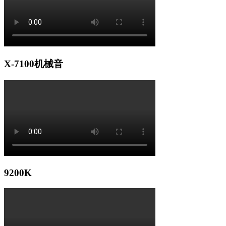
X-7100机械音
9200K