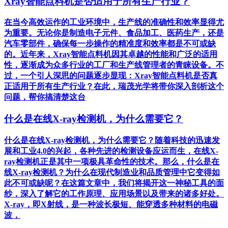
Xray智能点料机是否适用于所有生产行业？
在当今高效运作的工业环境中，生产线的准确性和效率显得尤
为重要。无论你是制造电子元件、食品加工、医药生产，还是
汽车零部件，确保每一步操作的精准度和效率都是不可或缺
的。近年来，Xray智能点料机因其卓越的性能和广泛的适用
性，逐渐成为众多行业的工厂和生产线管理者的青睐设备。不
过，一个引人深思的问题逐步显现：Xray智能点料机是否真
正适用于所有生产行业？在此，瑞茂光学将带你深入剖析这个
问题，帮你搞清楚这台
什么是在线X-ray检测机，为什么需要它？
什么是在线X-ray检测机，为什么需要它？随着科技的迅速发
展和工业4.0的兴起，各种先进的检测设备应运而生，在线X-
ray检测机正是其中一项极具革命性的技术。那么，什么是在
线X-ray检测机？为什么在现代制造业和品质管理中它变得如
此不可或缺呢？在这篇文章中，我们将揭开这一神秘工具的面
纱，深入了解它的工作原理、应用场景以及带来的诸多好处。
X-ray，即X射线，是一种波长极短、能穿透多种材料的电磁
波，