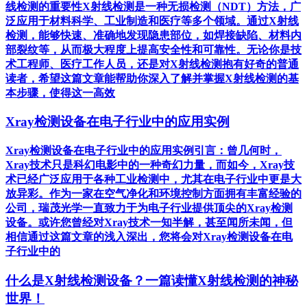
线检测的重要性X射线检测是一种无损检测（NDT）方法，广
泛应用于材料科学、工业制造和医疗等多个领域。通过X射线
检测，能够快速、准确地发现隐患部位，如焊接缺陷、材料内
部裂纹等，从而极大程度上提高安全性和可靠性。无论你是技
术工程师、医疗工作人员，还是对X射线检测抱有好奇的普通
读者，希望这篇文章能帮助你深入了解并掌握X射线检测的基
本步骤，使得这一高效
Xray检测设备在电子行业中的应用实例
Xray检测设备在电子行业中的应用实例引言：曾几何时，
Xray技术只是科幻电影中的一种奇幻力量，而如今，Xray技
术已经广泛应用于各种工业检测中，尤其在电子行业中更是大
放异彩。作为一家在空气净化和环境控制方面拥有丰富经验的
公司，瑞茂光学一直致力于为电子行业提供顶尖的Xray检测
设备。或许您曾经对Xray技术一知半解，甚至闻所未闻，但
相信通过这篇文章的浅入深出，您将会对Xray检测设备在电
子行业中的
什么是X射线检测设备？一篇读懂X射线检测的神秘
世界！