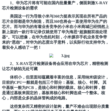
1、华为芯片将有可能在国内批量量产，侧面刺激X-RAY
芯片检测设备的需求
美国这一行为导致小米与360力挺表示其现在所有产品的
芯片全部都是华为制造，而且360也将会一直使用华为生产的
芯片。而与华为的有着业务竞争的小米在小米商城已经悄然上
新上架的一款行车记录仪就使用了华为海思“超旗舰双核处理
器”。可以想像，在华为危机时刻，小米摒弃手机业务竞争带
来的“恩怨”，对华为的态度出乎意料，以实际行动支持华为，
着实令人感动了一把！
2、
X-RAY芯片检测设备
将会应用在华为芯片，精密检测
让芯片缺陷无处可藏
体积小，但里面却蕴藏着丰富的信息，采用纳米级设计，
目前的CPU一般就是包括三个部分：基板、核心、针脚。 其
中基板一般为PCB，是核心和针脚的载体。核心和针脚，都
是通过基板来固定的，基板将核心和针脚连成一个整体。核
心，内部是众多的晶体管构成的电路。
这些复杂而又精密的设计架构，量产不难会出现部分质量