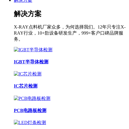
解决方案
解决方案
X-RAY点料机厂家众多，为何选择我们。12年只专注X-
RAY行业，10+歀设备研发生产，999+客户口碑品牌服
务。
IGBT半导体检测
IC芯片检测
PCB电路板检测