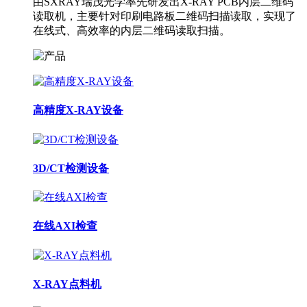
由SXRAY瑞茂光学率先研发出X-RAY PCB内层二维码
读取机，主要针对印刷电路板二维码扫描读取，实现了
在线式、高效率的内层二维码读取扫描。
高精度X-RAY设备
3D/CT检测设备
在线AXI检查
X-RAY点料机