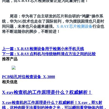
问题，而X-RAY芯片检测设备正是为此量身打造！
尾语：
华为有了自主研发的芯片和自研的“鸿蒙”操作系
统，华为5G技术也走在了国际前列，华为摆脱困境也只是时
间问题，未来也只会越来越强。
X-RAY芯片检测设备
行业也
将不断追随你的脚步，不断前进！
上一篇
: X-RAY检测设备用于检测小米手机天线
下一篇
: X-RAY点料机与传统物料清点方法之间的比较
推荐产品
PCB钻孔对位检查设备_X-3000
相关信息
X-ray检查机的工作原理是什么？权威解析！
X-ray检查机的工作原理是什么？权威解析！X-ray，即X射
线，这种肉眼无法看到的神奇之光，可以瞬间看穿物体内部，