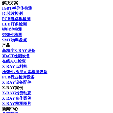
解决方案
IGBT半导体检测
IC芯片检测
PCB电路板检测
LED灯条检测
锂电池检测
铝铸件检测
SMT物料盘点
产品
高精度X-RAY设备
3D/CT检测设备
在线AXI检查
X-RAY点料机
压铸件/涂层元素检测设备
PCB行业检测设备
X-RAY设备配件
X-RAY案例
X-RAY出货动态
X-RAY合作案例
X-RAY检测图片
新闻中心