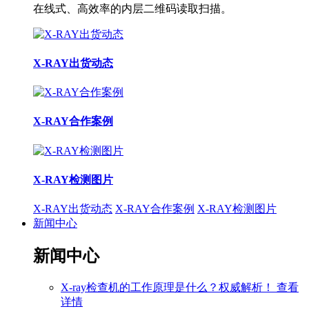
在线式、高效率的内层二维码读取扫描。
X-RAY出货动态
X-RAY合作案例
X-RAY检测图片
X-RAY出货动态
X-RAY合作案例
X-RAY检测图片
新闻中心
新闻中心
X-ray检查机的工作原理是什么？权威解析！
查看
详情