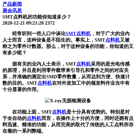
产品新闻
展会讯息
SMT点料机的功能你知道多少？
2020-12-21 09:21:28
2372
经常听到一些人口中谈论
SMT
点料机
，对于广大的业内
人士而言，这种设备是不陌生的。事实上，SMT
点料机
又被
称之为零件计数器。那么，对于这种设备的功能，你知道的又
有多少呢？
据有关的业内人士表示，SMT
点料机
采用的是光电传感
的原理，并且是利用零件载带来引导孔和零件之间的对应关
系，并准确的测定出SMD零件数量，从而达到方便、快速计
数的目的。SMT
点料机
在对外发加工中的领发料作业当中有
十分显著的作用。
在功能上面，SMT
点料机
是十分具有优势的。特别是对
于全自动的
点料机
而言，在操作上十分的方便，同时还拥有点
料迅速、精准的功能，从而完美的取代了传统的人工点料所存
在着的一系列弊端。