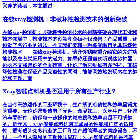
兴趣的读者，本文通过
在线xray检测机：非破坏性检测技术的创新突破
在线xray检测机：非破坏性检测技术的创新突破在现代工业和
技术领域中，检测技术的创新和突破不仅改善了产品质量，还
推动了各行业的进步。今天我们要聊一种备受瞩目的非破坏性
检测技术——在线xray检测机。请允许我隆重介绍它的先进功
能以及在各类应用中的潜力。如果你还是首次听说这款神器，
那么本文将是你的全面指南，让你了解它到底有多“牛”。非破
坏性检测在保证产品完整性的同时，能够高效地发现内在的缺
陷和问题。而
Xray智能点料机是否适用于所有生产行业？
在当今高效运作的工业环境中，生产线的准确性和效率显得尤
为重要。无论你是制造电子元件、食品加工、医药生产，还是
汽车零部件，确保每一步操作的精准度和效率都是不可或缺
的。近年来，Xray智能点料机因其卓越的性能和广泛的适用
性，逐渐成为众多行业的工厂和生产线管理者的青睐设备。不
过，一个引人深思的问题逐步显现：Xray智能点料机是否真