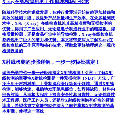
X-ray在线检查机的工作原理和核心技术
随着科学技术的迅猛发展，各种行业逐渐开始依赖更加精确和
高效的检测手段，以提升产品质量和生产效率。在众多检测技
术中，X光（X-ray）在线检查机以其高精准度和无损检测的
优势，得到了广泛应用。无论是电子制造行业中的电路板、焊
接质量检测，还是食品行业中的异物检测，X-ray在线检查机
都表现出了巨大的潜力和优势。本文将带您深入了解X-ray在
线检查机的工作原理和核心技术，帮助您更好地理解这一现代
检测设备的
X射线检测的步骤详解，一步一步轻松搞定！
瑞茂光学带你一步一步轻松搞定X射线检测！引言：了解X射
线检测的重要性X射线检测是一种无损检测（NDT）方法，广
泛应用于材料科学、工业制造和医疗等多个领域。通过X射线
检测，能够快速、准确地发现隐患部位，如焊接缺陷、材料内
部裂纹等，从而极大程度上提高安全性和可靠性。无论你是技
术工程师、医疗工作人员，还是对X射线检测抱有好奇的普通
读者，希望这篇文章能帮助你深入了解并掌握X射线检测的基
本步骤，使得这一高效