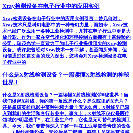
Xray检测设备在电子行业中的应用实例
Xray检测设备在电子行业中的应用实例引言：曾几何时，
Xray技术只是科幻电影中的一种奇幻力量，而如今，Xray技
术已经广泛应用于各种工业检测中，尤其在电子行业中更是大
放异彩。作为一家在空气净化和环境控制方面拥有丰富经验的
公司，瑞茂光学一直致力于为电子行业提供顶尖的Xray检测
设备。或许您曾经对Xray技术一知半解，甚至闻所未闻，但
相信通过这篇文章的浅入深出，您将会对Xray检测设备在电
子行业中的
什么是X射线检测设备？一篇读懂X射线检测的神秘
世界！
什么是X射线检测设备？一篇读懂X射线检测的神秘世界！当
我们谈起X射线，你的第一反应是什么？是医院里的X光片？
还是超级英雄电影中某种神秘力量？无论如何，X射线早已深
入到我们的生活和各行各业中。事实上，X射线不仅仅是医疗
领域的“明星选手”，在工业生产中，它也是无可替代的检测工
具。今天，我们要带你深入了解一种在工业界倍受青睐的设备
——X射线检测设备。无论你是工程师、科研人员还是普通感