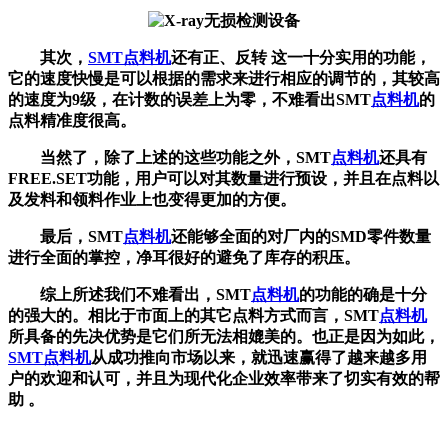
其次，
SMT
点料机
还有正、反转 这一十分实用的功能，
它的速度快慢是可以根据的需求来进行相应的调节的，其较高
的速度为9级，在计数的误差上为零，不难看出SMT
点料机
的
点料精准度很高。
当然了，除了上述的这些功能之外，SMT
点料机
还具有
FREE.SET功能，用户可以对其数量进行预设，并且在点料以
及发料和领料作业上也变得更加的方便。
最后，SMT
点料机
还能够全面的对厂内的SMD零件数量
进行全面的掌控，净耳很好的避免了库存的积压。
综上所述我们不难看出，SMT
点料机
的功能的确是十分
的强大的。相比于市面上的其它点料方式而言，SMT
点料机
所具备的先决优势是它们所无法相媲美的。也正是因为如此，
SMT
点料机
从成功推向市场以来，就迅速赢得了越来越多用
户的欢迎和认可，并且为现代化企业效率带来了切实有效的帮
助 。