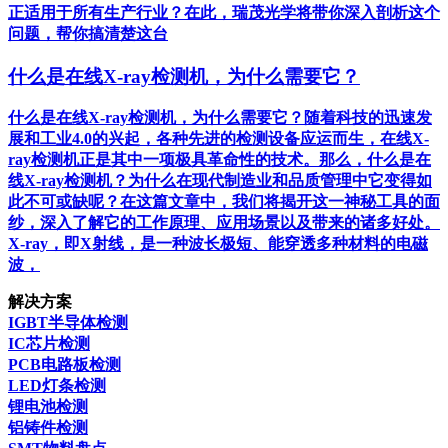
正适用于所有生产行业？在此，瑞茂光学将带你深入剖析这个
问题，帮你搞清楚这台
什么是在线X-ray检测机，为什么需要它？
什么是在线X-ray检测机，为什么需要它？随着科技的迅速发
展和工业4.0的兴起，各种先进的检测设备应运而生，在线X-
ray检测机正是其中一项极具革命性的技术。那么，什么是在
线X-ray检测机？为什么在现代制造业和品质管理中它变得如
此不可或缺呢？在这篇文章中，我们将揭开这一神秘工具的面
纱，深入了解它的工作原理、应用场景以及带来的诸多好处。
X-ray，即X射线，是一种波长极短、能穿透多种材料的电磁
波，
解决方案
IGBT半导体检测
IC芯片检测
PCB电路板检测
LED灯条检测
锂电池检测
铝铸件检测