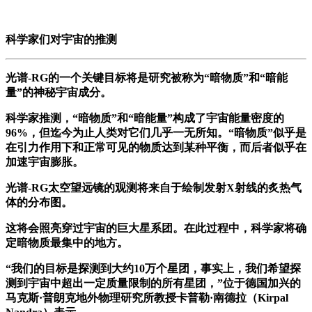
科学家们对宇宙的推测
光谱-RG的一个关键目标将是研究被称为“暗物质”和“暗能
量”的神秘宇宙成分。
科学家推测，“暗物质”和“暗能量”构成了宇宙能量密度的
96%，但迄今为止人类对它们几乎一无所知。“暗物质”似乎是
在引力作用下和正常可见的物质达到某种平衡，而后者似乎在
加速宇宙膨胀。
光谱-RG太空望远镜的观测将来自于绘制发射X射线的炙热气
体的分布图。
这将会照亮穿过宇宙的巨大星系团。在此过程中，科学家将确
定暗物质最集中的地方。
“我们的目标是探测到大约10万个星团，事实上，我们希望探
测到宇宙中超出一定质量限制的所有星团，”位于德国加兴的
马克斯·普朗克地外物理研究所教授卡普勒·南德拉（Kirpal