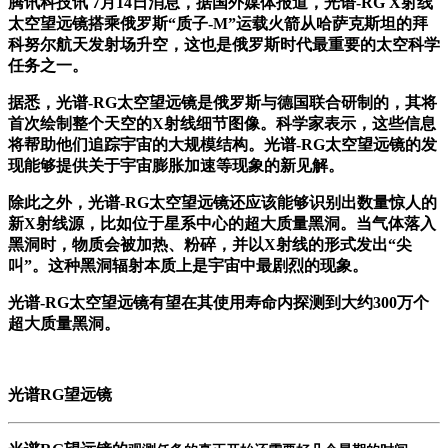
腾讯科技讯 7月14日消息，据国外媒体报道，光谱-RG X射线
太空望远镜搭乘俄罗斯“质子-M”运载火箭从哈萨克斯坦的拜
科努尔航天发射场升空，这也是俄罗斯时代最重要的太空科学
任务之一。
据悉，光谱-RG太空望远镜是俄罗斯与德国联合研制的，其将
首次绘制整个天空的X射线细节图像。科学家表示，这些信息
将帮助他们追踪宇宙的大规模结构。光谱-RG太空望远镜的发
现能够提供关于宇宙膨胀加速等现象的新见解。
除此之外，光谱-RG太空望远镜还应该能够识别出数量惊人的
新X射线源，比如位于星系中心的超大质量黑洞。当气体落入
黑洞时，物质会被加热、粉碎，并以X射线的形式发出“尖
叫”。这种黑洞辐射本质上是宇宙中最剧烈的现象。
光谱-RG太空望远镜有望在其使用寿命内探测到大约300万个
超大质量黑洞。
光谱RG望远镜