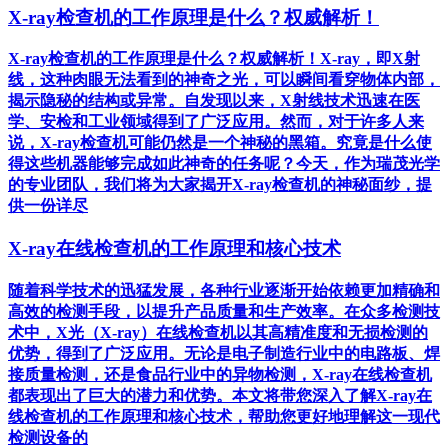
X-ray检查机的工作原理是什么？权威解析！
X-ray检查机的工作原理是什么？权威解析！X-ray，即X射
线，这种肉眼无法看到的神奇之光，可以瞬间看穿物体内部，
揭示隐秘的结构或异常。自发现以来，X射线技术迅速在医
学、安检和工业领域得到了广泛应用。然而，对于许多人来
说，X-ray检查机可能仍然是一个神秘的黑箱。究竟是什么使
得这些机器能够完成如此神奇的任务呢？今天，作为瑞茂光学
的专业团队，我们将为大家揭开X-ray检查机的神秘面纱，提
供一份详尽
X-ray在线检查机的工作原理和核心技术
随着科学技术的迅猛发展，各种行业逐渐开始依赖更加精确和
高效的检测手段，以提升产品质量和生产效率。在众多检测技
术中，X光（X-ray）在线检查机以其高精准度和无损检测的
优势，得到了广泛应用。无论是电子制造行业中的电路板、焊
接质量检测，还是食品行业中的异物检测，X-ray在线检查机
都表现出了巨大的潜力和优势。本文将带您深入了解X-ray在
线检查机的工作原理和核心技术，帮助您更好地理解这一现代
检测设备的