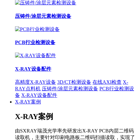
压铸件/涂层元素检测设备
PCB行业检测设备
X-RAY设备配件
高精度X-RAY设备
3D/CT检测设备
在线AXI检查
X-
RAY点料机
压铸件/涂层元素检测设备
PCB行业检测设
备
X-RAY设备配件
X-RAY案例
X-RAY案例
由SXRAY瑞茂光学率先研发出X-RAY PCB内层二维码
读取机，主要针对印刷电路板二维码扫描读取，实现了