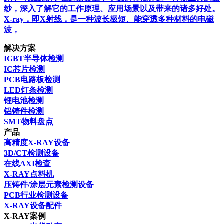
纱，深入了解它的工作原理、应用场景以及带来的诸多好处。
X-ray，即X射线，是一种波长极短、能穿透多种材料的电磁
波，
解决方案
IGBT半导体检测
IC芯片检测
PCB电路板检测
LED灯条检测
锂电池检测
铝铸件检测
SMT物料盘点
产品
高精度X-RAY设备
3D/CT检测设备
在线AXI检查
X-RAY点料机
压铸件/涂层元素检测设备
PCB行业检测设备
X-RAY设备配件
X-RAY案例