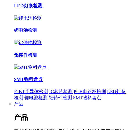
LED灯条检测
锂电池检测
铝铸件检测
SMT物料盘点
IGBT半导体检测
IC芯片检测
PCB电路板检测
LED灯条
检测
锂电池检测
铝铸件检测
SMT物料盘点
产品
产品