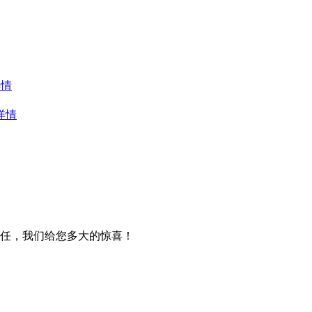
详情
详情
任，我们给您多大的惊喜！