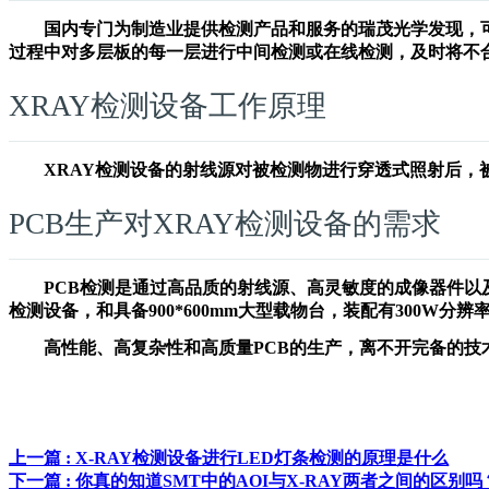
国内专门为制造业提供检测产品和服务的瑞茂光学发现，
过程中对多层板的每一层进行中间检测或在线检测，及时将不合
XRAY检测设备工作原理
XRAY检测设备的射线源对被检测物进行穿透式照射后，被
PCB生产对XRAY检测设备的需求
PCB检测是通过高品质的射线源、高灵敏度的成像器件以及
检测设备，和具备900*600mm大型载物台，装配有300W分辨
高性能、高复杂性和高质量PCB的生产，离不开完备的技
上一篇
: X-RAY检测设备进行LED灯条检测的原理是什么
下一篇
: 你真的知道SMT中的AOI与X-RAY两者之间的区别