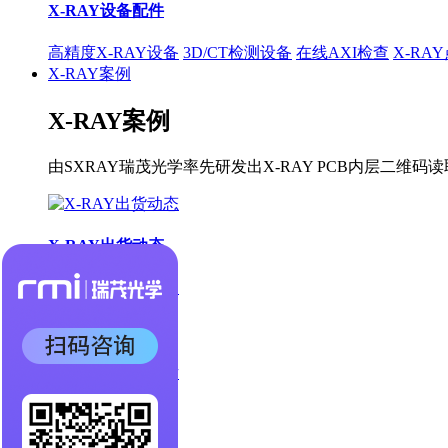
X-RAY设备配件
高精度X-RAY设备
3D/CT检测设备
在线AXI检查
X-RA
X-RAY案例
X-RAY案例
由SXRAY瑞茂光学率先研发出X-RAY PCB内层
X-RAY出货动态
X-RAY合作案例
X-RAY检测图片