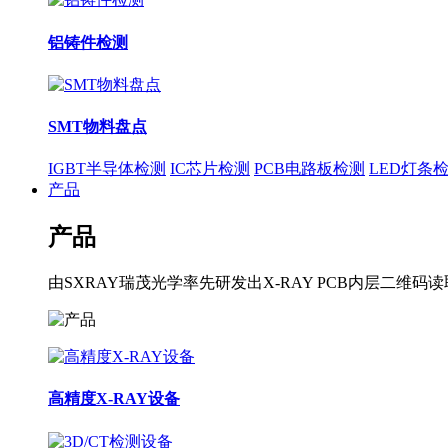
铝铸件检测
SMT物料盘点
IGBT半导体检测
IC芯片检测
PCB电路板检测
LED灯条
产品
产品
由SXRAY瑞茂光学率先研发出X-RAY PCB内层
高精度X-RAY设备