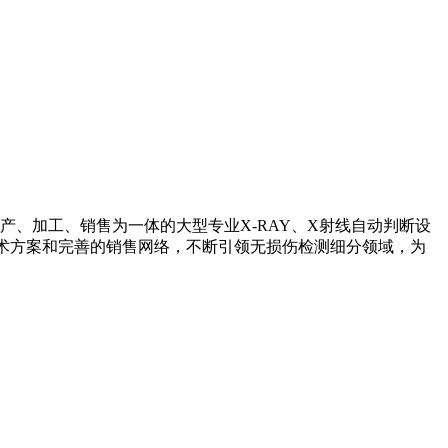
产、加工、销售为一体的大型专业X-RAY、X射线自动判断设
技术方案和完善的销售网络，不断引领无损伤检测细分领域，为