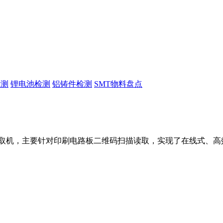
检测
锂电池检测
铝铸件检测
SMT物料盘点
二维码读取机，主要针对印刷电路板二维码扫描读取，实现了在线式、