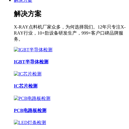
解决方案
解决方案
X-RAY点料机厂家众多，为何选择我们。12年只专注X-
RAY行业，10+歀设备研发生产，999+客户口碑品牌服
务。
IGBT半导体检测
IC芯片检测
PCB电路板检测