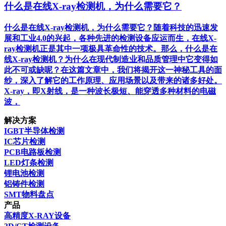
什么是在线X-ray检测机，为什么需要它？
什么是在线X-ray检测机，为什么需要它？随着科技的迅速发
展和工业4.0的兴起，各种先进的检测设备应运而生，在线X-
ray检测机正是其中一项极具革命性的技术。那么，什么是在
线X-ray检测机？为什么在现代制造业和品质管理中它变得如
此不可或缺呢？在这篇文章中，我们将揭开这一神秘工具的面
纱，深入了解它的工作原理、应用场景以及带来的诸多好处。
X-ray，即X射线，是一种波长极短、能穿透多种材料的电磁
波，
解决方案
IGBT半导体检测
IC芯片检测
PCB电路板检测
LED灯条检测
锂电池检测
铝铸件检测
SMT物料盘点
产品
高精度X-RAY设备