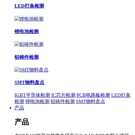
LED灯条检测
锂电池检测
铝铸件检测
SMT物料盘点
IGBT半导体检测
IC芯片检测
PCB电路板检测
LED灯条
检测
锂电池检测
铝铸件检测
SMT物料盘点
产品
产品