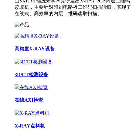
由SXRAY瑞茂光学率先研发出X-RAY PCB内层二维码
读取机，主要针对印刷电路板二维码扫描读取，实现了
在线式、高效率的内层二维码读取扫描。
高精度X-RAY设备
3D/CT检测设备
在线AXI检查
X-RAY点料机