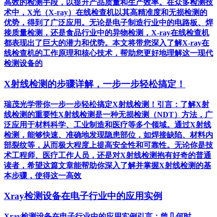
高效的检测手段，以提升产品质量和生产效率。在众多检测技
术中，X光（X-ray）在线检查机以其高精准度和无损检测的
优势，得到了广泛应用。无论是电子制造行业中的电路板、焊
接质量检测，还是食品行业中的异物检测，X-ray在线检查机
都表现出了巨大的潜力和优势。本文将带您深入了解X-ray在
线检查机的工作原理和核心技术，帮助您更好地理解这一现代
检测设备的
X射线检测的步骤详解，一步一步轻松搞定！
瑞茂光学带你一步一步轻松搞定X射线检测！引言：了解X射
线检测的重要性X射线检测是一种无损检测（NDT）方法，广
泛应用于材料科学、工业制造和医疗等多个领域。通过X射线
检测，能够快速、准确地发现隐患部位，如焊接缺陷、材料内
部裂纹等，从而极大程度上提高安全性和可靠性。无论你是技
术工程师、医疗工作人员，还是对X射线检测抱有好奇的普通
读者，希望这篇文章能帮助你深入了解并掌握X射线检测的基
本步骤，使得这一高效
Xray检测设备在电子行业中的应用实例
Xray检测设备在电子行业中的应用实例引言：曾几何时，