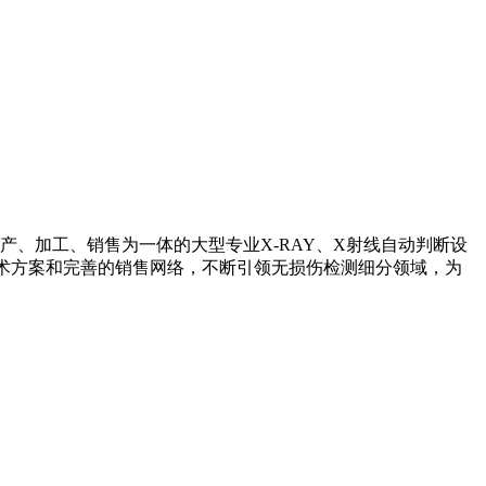
产、加工、销售为一体的大型专业X-RAY、X射线自动判断设
技术方案和完善的销售网络，不断引领无损伤检测细分领域，为