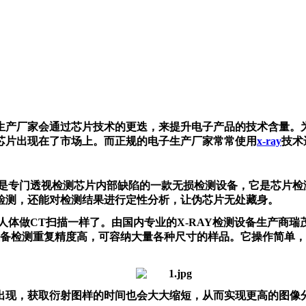
生产厂家会通过芯片技术的更迭，来提升电子产品的技术含量。
芯片出现在了市场上。而正规的电子生产厂家常常使用
x-ray
技术
备是专门透视检测芯片内部缺陷的一款无损检测设备，它是芯片检
检测，还能对检测结果进行定性分析，让伪芯片无处藏身。
体做CT扫描一样了。由国内专业的X-RAY检测设备生产商瑞茂
设备检测重复精度高，可容纳大量各种尺寸的样品。它操作简单，并
的出现，获取衍射图样的时间也会大大缩短，从而实现更高的图