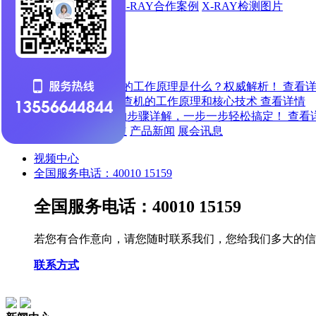
X-RAY出货动态
X-RAY合作案例
X-RAY检测图片
新闻中心
新闻中心
X-ray检查机的工作原理是什么？权威解析！
查看
X-ray在线检查机的工作原理和核心技术
查看详情
X射线检测的步骤详解，一步一步轻松搞定！
查看
公司新闻
行业报道
产品新闻
展会讯息
视频中心
全国服务电话：40010 15159
全国服务电话：40010 15159
若您有合作意向，请您随时联系我们，您给我们多大的信
联系方式