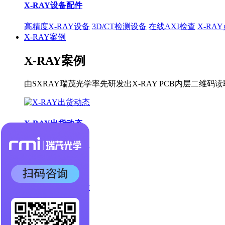
X-RAY设备配件
高精度X-RAY设备
3D/CT检测设备
在线AXI检查
X-RA
X-RAY案例
X-RAY案例
由SXRAY瑞茂光学率先研发出X-RAY PCB内层
X-RAY出货动态
X-RAY合作案例
X-RAY检测图片