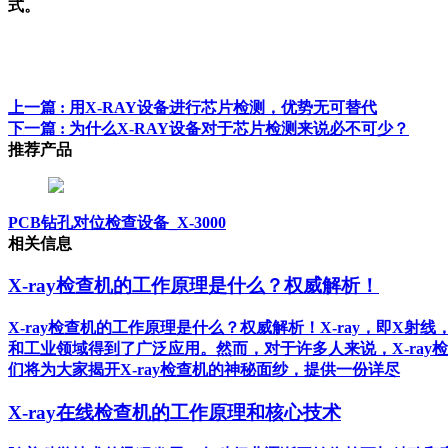
式。
上一篇
: 用X-RAY设备进行芯片检测，优势无可替代
下一篇
: 为什么X-RAY设备对于芯片检测来说必不可少？
推荐产品
PCB钻孔对位检查设备_X-3000
相关信息
X-ray检查机的工作原理是什么？权威解析！
X-ray检查机的工作原理是什么？权威解析！X-ray，即
和工业领域得到了广泛应用。然而，对于许多人来说，X-ra
们将为大家揭开X-ray检查机的神秘面纱，提供一份详尽
X-ray在线检查机的工作原理和核心技术