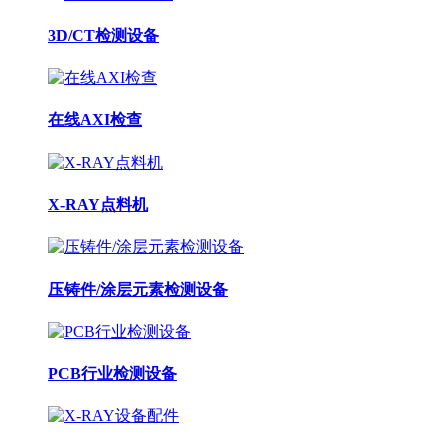
3D/CT检测设备
在线AXI检查
X-RAY点料机
压铸件/涂层元素检测设备
PCB行业检测设备