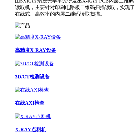
由SXRAY瑞茂光学率先研发出X-RAY PCB内层二维码
读取机，主要针对印刷电路板二维码扫描读取，实现了
在线式、高效率的内层二维码读取扫描。
高精度X-RAY设备
3D/CT检测设备
在线AXI检查
X-RAY点料机