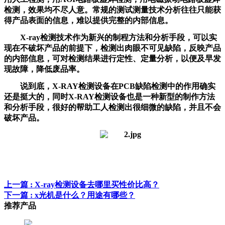
检测，效果均不尽人意。常规的测试测量技术分析往往只能获
得产品表面的信息，难以提供完整的内部信息。
X-ray检测技术作为新兴的制程方法和分析手段，可以实
现在不破坏产品的前提下，检测出肉眼不可见缺陷，反映产品
的内部信息，可对检测结果进行定性、定量分析，以便及早发
现故障，降低废品率。
说到底，X-RAY检测设备在PCB缺陷检测中的作用确实
还是挺大的，同时X-RAY检测设备也是一种新型的制作方法
和分析手段，很好的帮助工人检测出很细微的缺陷，并且不会
破坏产品。
上一篇
: X-ray检测设备去哪里买性价比高？
下一篇
: x光机是什么？用途有哪些？
推荐产品