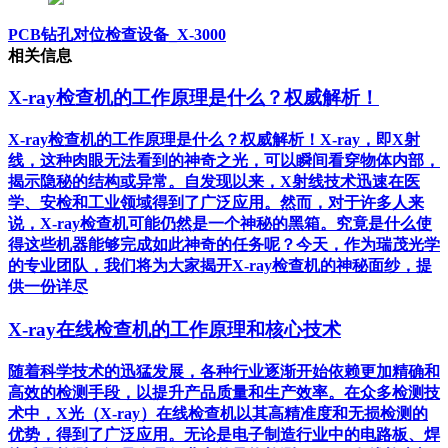
PCB钻孔对位检查设备_X-3000
相关信息
X-ray检查机的工作原理是什么？权威解析！
X-ray检查机的工作原理是什么？权威解析！X-ray，即X射
线，这种肉眼无法看到的神奇之光，可以瞬间看穿物体内部，
揭示隐秘的结构或异常。自发现以来，X射线技术迅速在医
学、安检和工业领域得到了广泛应用。然而，对于许多人来
说，X-ray检查机可能仍然是一个神秘的黑箱。究竟是什么使
得这些机器能够完成如此神奇的任务呢？今天，作为瑞茂光学
的专业团队，我们将为大家揭开X-ray检查机的神秘面纱，提
供一份详尽
X-ray在线检查机的工作原理和核心技术
随着科学技术的迅猛发展，各种行业逐渐开始依赖更加精确和
高效的检测手段，以提升产品质量和生产效率。在众多检测技
术中，X光（X-ray）在线检查机以其高精准度和无损检测的
优势，得到了广泛应用。无论是电子制造行业中的电路板、焊