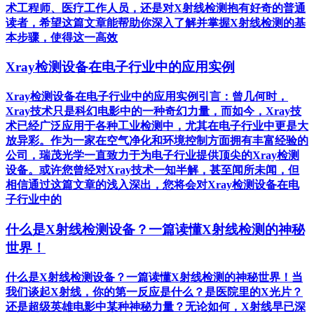
术工程师、医疗工作人员，还是对X射线检测抱有好奇的普通
读者，希望这篇文章能帮助你深入了解并掌握X射线检测的基
本步骤，使得这一高效
Xray检测设备在电子行业中的应用实例
Xray检测设备在电子行业中的应用实例引言：曾几何时，
Xray技术只是科幻电影中的一种奇幻力量，而如今，Xray技
术已经广泛应用于各种工业检测中，尤其在电子行业中更是大
放异彩。作为一家在空气净化和环境控制方面拥有丰富经验的
公司，瑞茂光学一直致力于为电子行业提供顶尖的Xray检测
设备。或许您曾经对Xray技术一知半解，甚至闻所未闻，但
相信通过这篇文章的浅入深出，您将会对Xray检测设备在电
子行业中的
什么是X射线检测设备？一篇读懂X射线检测的神秘
世界！
什么是X射线检测设备？一篇读懂X射线检测的神秘世界！当
我们谈起X射线，你的第一反应是什么？是医院里的X光片？
还是超级英雄电影中某种神秘力量？无论如何，X射线早已深