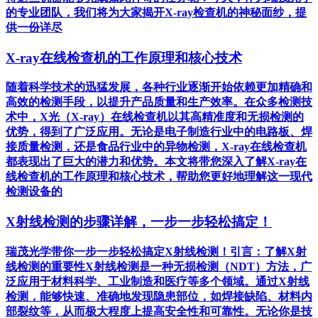
的专业团队，我们将为大家揭开X-ray检查机的神秘面纱，提
供一份详尽
X-ray在线检查机的工作原理和核心技术
随着科学技术的迅猛发展，各种行业逐渐开始依赖更加精确和
高效的检测手段，以提升产品质量和生产效率。在众多检测技
术中，X光（X-ray）在线检查机以其高精准度和无损检测的
优势，得到了广泛应用。无论是电子制造行业中的电路板、焊
接质量检测，还是食品行业中的异物检测，X-ray在线检查机
都表现出了巨大的潜力和优势。本文将带您深入了解X-ray在
线检查机的工作原理和核心技术，帮助您更好地理解这一现代
检测设备的
X射线检测的步骤详解，一步一步轻松搞定！
瑞茂光学带你一步一步轻松搞定X射线检测！引言：了解X射
线检测的重要性X射线检测是一种无损检测（NDT）方法，广
泛应用于材料科学、工业制造和医疗等多个领域。通过X射线
检测，能够快速、准确地发现隐患部位，如焊接缺陷、材料内
部裂纹等，从而极大程度上提高安全性和可靠性。无论你是技