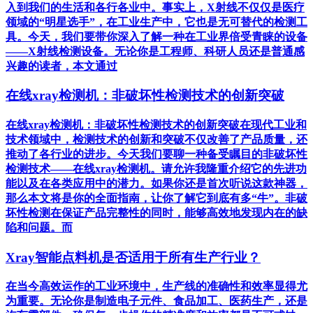
入到我们的生活和各行各业中。事实上，X射线不仅仅是医疗
领域的“明星选手”，在工业生产中，它也是无可替代的检测工
具。今天，我们要带你深入了解一种在工业界倍受青睐的设备
——X射线检测设备。无论你是工程师、科研人员还是普通感
兴趣的读者，本文通过
在线xray检测机：非破坏性检测技术的创新突破
在线xray检测机：非破坏性检测技术的创新突破在现代工业和
技术领域中，检测技术的创新和突破不仅改善了产品质量，还
推动了各行业的进步。今天我们要聊一种备受瞩目的非破坏性
检测技术——在线xray检测机。请允许我隆重介绍它的先进功
能以及在各类应用中的潜力。如果你还是首次听说这款神器，
那么本文将是你的全面指南，让你了解它到底有多“牛”。非破
坏性检测在保证产品完整性的同时，能够高效地发现内在的缺
陷和问题。而
Xray智能点料机是否适用于所有生产行业？
在当今高效运作的工业环境中，生产线的准确性和效率显得尤
为重要。无论你是制造电子元件、食品加工、医药生产，还是