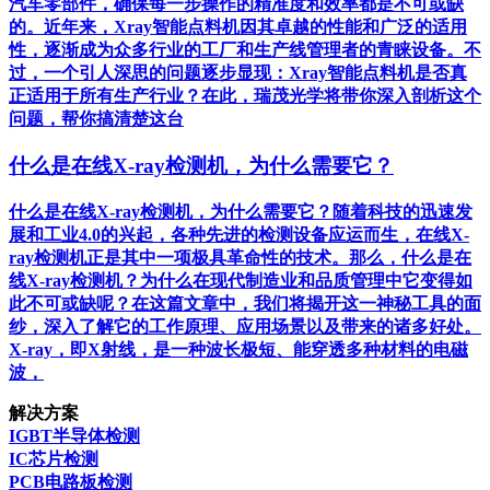
汽车零部件，确保每一步操作的精准度和效率都是不可或缺
的。近年来，Xray智能点料机因其卓越的性能和广泛的适用
性，逐渐成为众多行业的工厂和生产线管理者的青睐设备。不
过，一个引人深思的问题逐步显现：Xray智能点料机是否真
正适用于所有生产行业？在此，瑞茂光学将带你深入剖析这个
问题，帮你搞清楚这台
什么是在线X-ray检测机，为什么需要它？
什么是在线X-ray检测机，为什么需要它？随着科技的迅速发
展和工业4.0的兴起，各种先进的检测设备应运而生，在线X-
ray检测机正是其中一项极具革命性的技术。那么，什么是在
线X-ray检测机？为什么在现代制造业和品质管理中它变得如
此不可或缺呢？在这篇文章中，我们将揭开这一神秘工具的面
纱，深入了解它的工作原理、应用场景以及带来的诸多好处。
X-ray，即X射线，是一种波长极短、能穿透多种材料的电磁
波，
解决方案
IGBT半导体检测
IC芯片检测
PCB电路板检测