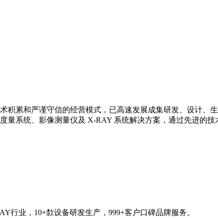
技术积累和严谨守信的经营模式，已高速发展成集研发、设计、生
量系统、影像测量仪及 X-RAY 系统解决方案，通过先进的
AY行业，10+歀设备研发生产，999+客户口碑品牌服务。