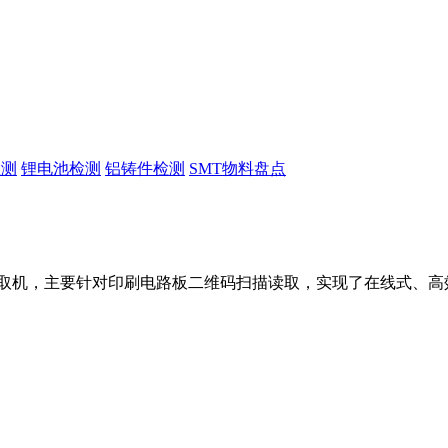
检测
锂电池检测
铝铸件检测
SMT物料盘点
二维码读取机，主要针对印刷电路板二维码扫描读取，实现了在线式、