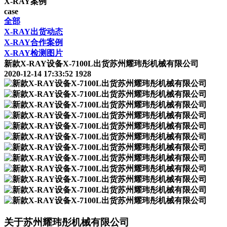
X-RAY案例
case
全部
X-RAY出货动态
X-RAY合作案例
X-RAY检测图片
新款X-RAY设备X-7100L出货苏州耀玮彤机械有限公司
2020-12-14 17:33:52
1928
关于苏州耀玮彤机械有限公司