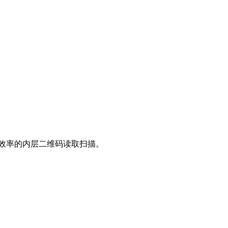
高效率的内层二维码读取扫描。