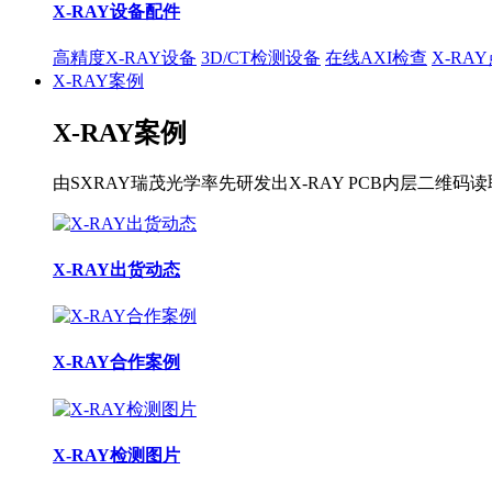
X-RAY设备配件
高精度X-RAY设备
3D/CT检测设备
在线AXI检查
X-RA
X-RAY案例
X-RAY案例
由SXRAY瑞茂光学率先研发出X-RAY PCB内层
X-RAY出货动态
X-RAY合作案例
X-RAY检测图片