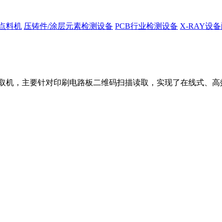
Y点料机
压铸件/涂层元素检测设备
PCB行业检测设备
X-RAY设
二维码读取机，主要针对印刷电路板二维码扫描读取，实现了在线式、