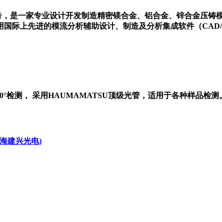
3号，是一家专业设计开发制造精密镁合金、铝合金、锌合金压铸
国际上先进的模流分析辅助设计、制造及分析集成软件（CAD/C
0°检测， 采用HAUMAMATSU顶级光管，适用于各种样品检测。 
北海建兴光电)